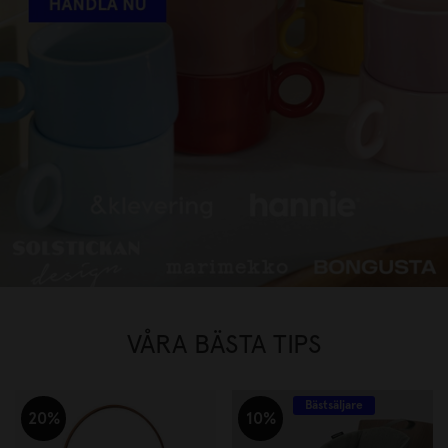
FAVORITVARUMÄRKEN UPP TILL
30%
HANDLA NU
VÅRA BÄSTA TIPS
Bästsäljare
20%
10%