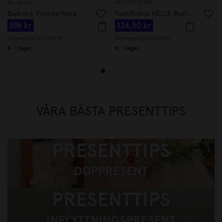
Bongusta
ÅHLÉNS HOME
Badrock Poncho Naram Rosa/Blå
Kuddfodral HELLE Multi 50x50 cm Lila
596 kr
124,50 kr
Ursprungligt pris:
849 kr
Ursprungligt pris:
249 kr
I lager
I lager
VÅRA BÄSTA PRESENTTIPS
Presenttips, doppresent
Presenttips gå bort-present