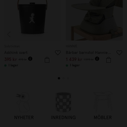
Solstickan
HANNIE
Askhink svart
Bärbar barnstol Hannie Sage Green
395 kr
1 439 kr
495 kr
1 599 kr
I lager
I lager