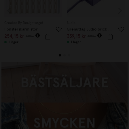
Created By Designtorget
Sudio
Fönsterskärm stor
Grenuttag Sudio brick Lila
254,15 kr
339,15 kr
299 kr
399 kr
I lager
I lager
BÄSTSÄLJARE
HANDLA NU
SMYCKEN
HANDLA NU