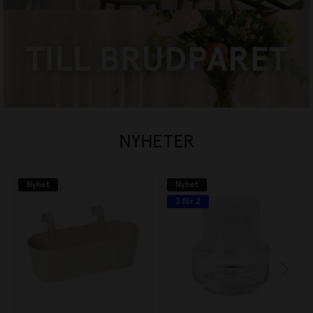
TILL BRUDPARET
HANDLA NU
NYHETER
Nyhet
Nyhet
3 för 2