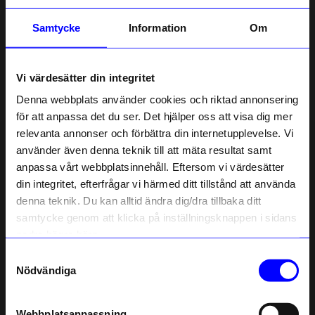
Samtycke
Information
Om
Vi värdesätter din integritet
Denna webbplats använder cookies och riktad annonsering
för att anpassa det du ser. Det hjälper oss att visa dig mer
relevanta annonser och förbättra din internetupplevelse. Vi
10% rabatt på
använder även denna teknik till att mäta resultat samt
anpassa vårt webbplatsinnehåll. Eftersom vi värdesätter
ditt första köp
din integritet, efterfrågar vi härmed ditt tillstånd att använda
Anmäl dig till vårt nyhetsbrev och bli
denna teknik. Du kan alltid ändra dig/dra tillbaka ditt
först med att få nyheter, inspiration
och unika erbjudanden!
samtycke genom att klicka på inställningsknappen i sidans
Som tack får du
10% rabatt
på ditt
nedre högra hörn.
första köp.
Samtyckesval
Name
Nödvändiga
Email
Webbplatsanpassning