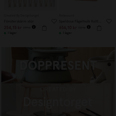
Created By Designtorget
Relaxound
S
Fönsterskärm stor
Speldosa Fågelholk Kvitter Ek
254,15
kr
656,10
kr
1
299
kr
729
kr
I lager
I lager
DOPPRESENTER
HANDLA NU
CREATED BY DESIGNTORGET
HANDLA NU