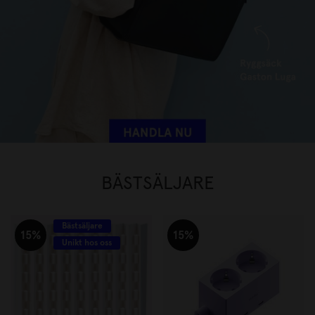
BÄSTSÄLJARE
Bästsäljare
15%
15%
Unikt hos oss