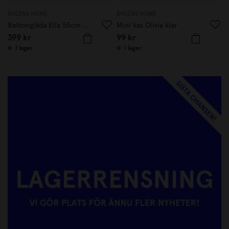
ÅHLÉNS HOME
ÅHLÉNS HOME
Å
Balkonglåda Ella 55cm Beige
Mini Vas Olivia klar
L
399
kr
99
kr
I lager
I lager