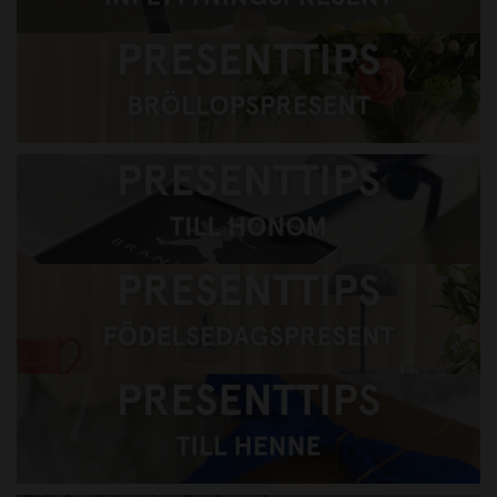
Presenttips Bröllopspresent
Presenttips till honom
Presenttips till henne
Presenttips till barnen