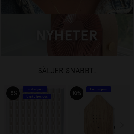
NYHETER
HANDLA NU
SÄLJER SNABBT!
Bästsäljare
Bästsäljare
15%
10%
Unikt hos oss