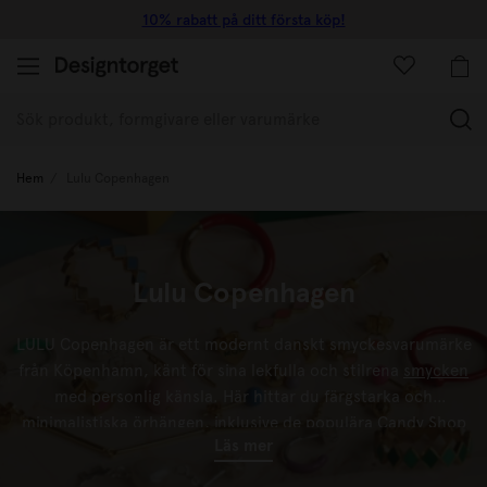
10% rabatt på ditt första köp!
(
Hem
Lulu Copenhagen
Lulu Copenhagen
LULU Copenhagen är ett modernt danskt smyckesvarumärke
från Köpenhamn, känt för sina lekfulla och stilrena
smycken
med personlig känsla. Här hittar du färgstarka och
minimalistiska
örhängen
, inklusive de populära Candy Shop
Läs mer
örhängena, som säljs styckvis för att uppmuntra en personlig
och kreativ stil. Med fokus på enkel design, kvalitet och