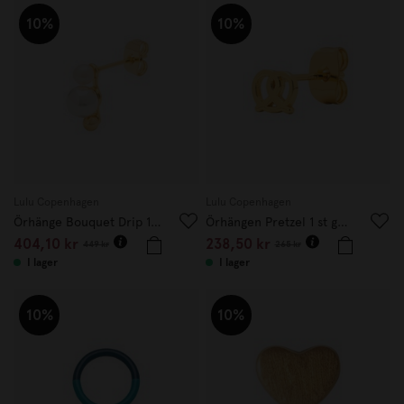
10%
10%
Lulu Copenhagen
Lulu Copenhagen
Örhänge Bouquet Drip 1 st guld
Örhängen Pretzel 1 st guld
404,10 kr
238,50 kr
449 kr
265 kr
I lager
I lager
10%
10%