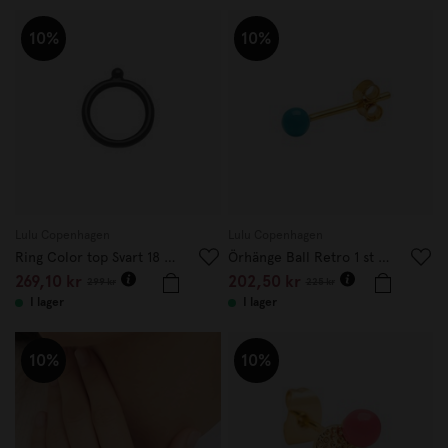
10%
10%
Lulu Copenhagen
Lulu Copenhagen
Ring Color top Svart 18 mm
Örhänge Ball Retro 1 st blå
269,10 kr
202,50 kr
299 kr
225 kr
I lager
I lager
10%
10%