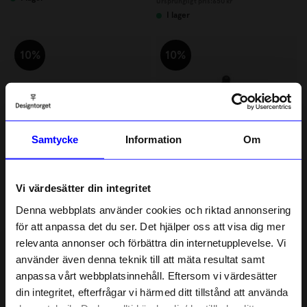
Ursprungligt pris:
650 kr
I lager
10%
10%
Samtycke
Information
Om
Vi värdesätter din integritet
Lulu Copenhagen
Lulu Copenhagen
Örhänge Love U 1 st emalj pasison red
Ring Color top Svart 17,5 mm
Denna webbplats använder cookies och riktad annonsering
238,50 kr
269,10 kr
265 kr
299 kr
för att anpassa det du ser. Det hjälper oss att visa dig mer
I lager
I lager
relevanta annonser och förbättra din internetupplevelse. Vi
10% rabatt på
använder även denna teknik till att mäta resultat samt
anpassa vårt webbplatsinnehåll. Eftersom vi värdesätter
10%
ditt första köp
10%
din integritet, efterfrågar vi härmed ditt tillstånd att använda
Anmäl dig till vårt nyhetsbrev och bli