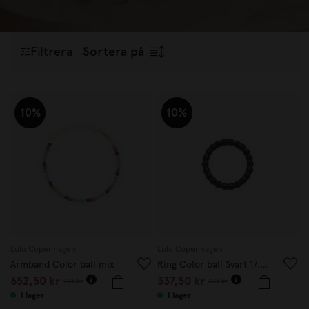
medveten konsumtion skapar LULU Copenhagen smycken
som passar lika fint till vardag som till fest.
Filtrera
Sortera på
10%
10%
Lulu Copenhagen
Lulu Copenhagen
Armband Color ball mix
Ring Color ball Svart 17,5 mm
652,50 kr
337,50 kr
725 kr
375 kr
I lager
I lager