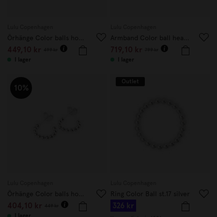
Lulu Copenhagen
Lulu Copenhagen
Örhänge Color balls hoops retro blue
Armband Color ball heart multi
449,10 kr
719,10 kr
499 kr
799 kr
I lager
I lager
Outlet
10%
Lulu Copenhagen
Lulu Copenhagen
Örhänge Color balls hoops silver
Ring Color Ball st.17 silver
404,10 kr
326 kr
449 kr
I lager