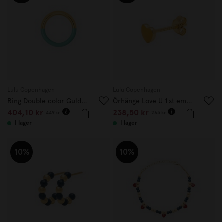
Lulu Copenhagen
Lulu Copenhagen
Ring Double color Guld/mint 18 mm
Örhänge Love U 1 st emalj sunflower
404,10 kr
238,50 kr
449 kr
265 kr
I lager
I lager
10%
10%