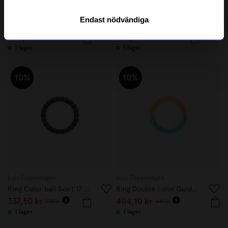
Lulu Copenhagen
Lulu Copenhagen
Endast nödvändiga
Örhänge Bouquet the favourite 1 st guld
Örhänge Amour 1st guld
404,10 kr
238,50 kr
449 kr
265 kr
I lager
I lager
10%
10%
Lulu Copenhagen
Lulu Copenhagen
Ring Color ball Svart 17 mm
Ring Double color Guld/mint
337,50 kr
404,10 kr
375 kr
449 kr
I lager
I lager