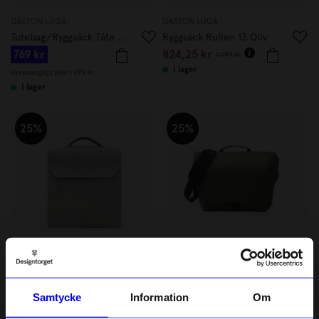
GASTON LUGA
GASTON LUGA
Totebag/Ryggsäck Tåte Taupe
Ryggsäck Rullen 13 Oliv
769 kr
824,25 kr
1 099 kr
I lager
Ursprungligt pris:
1 099 kr
I lager
25%
25%
GASTON LUGA
GASTON LUGA
Ryggsäck Spläsh Pro 14" Taupe
Messenger Bag 14" Lightweigth Oliv
Samtycke
Information
Om
749,25 kr
749,25 kr
999 kr
999 kr
I lager
I lager