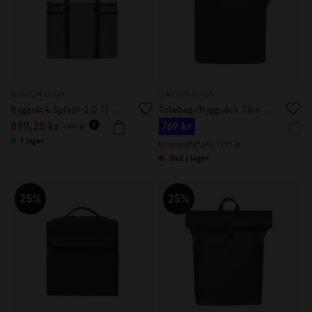
GASTON LUGA
GASTON LUGA
Ryggsäck Spläsh 2.0 13 Cloud Cream/Sage
Totebag/Ryggsäck Tåte Svart
899,25 kr
769 kr
1 199 kr
I lager
Ursprungligt pris:
1 099 kr
Slut i lager
25%
25%