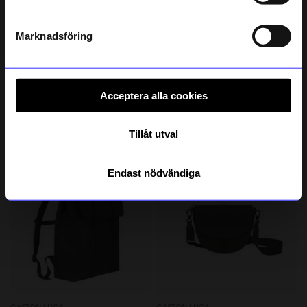
Läs mer om hur vi hanterar din information i vår
integritetspolicy
.
Marknadsföring
GASTON LUGA
GASTON LUGA
Acceptera alla cookies
Messenger Bag 14" Lightweigth Svart
Ryggsäck Lightweight DuoSeal 14
749,25 kr
799 kr
999 kr
I lager
I lager
Tillåt utval
25%
Endast nödvändiga