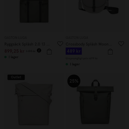
GASTON LUGA
GASTON LUGA
Ryggsäck Spläsh 2.0 13 Oliv
Crossbody Spläsh Moon Taupe
899,25 kr
489 kr
1 199 kr
I lager
Ursprungligt pris:
699 kr
I lager
Outlet
25%