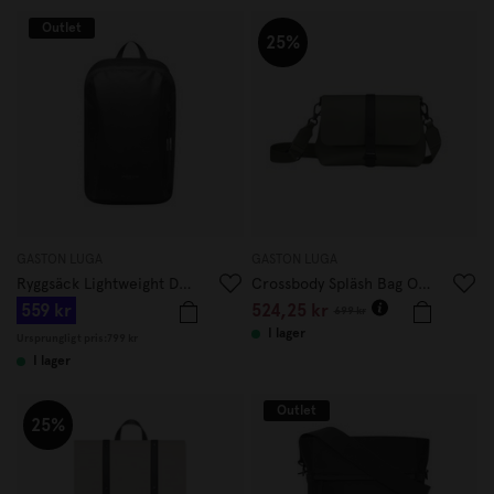
Outlet
25%
GASTON LUGA
GASTON LUGA
Ryggsäck Lightweight DuoSeal 14 Svart
Crossbody Spläsh Bag Oliv
559 kr
524,25 kr
699 kr
I lager
Ursprungligt pris:
799 kr
I lager
Outlet
25%