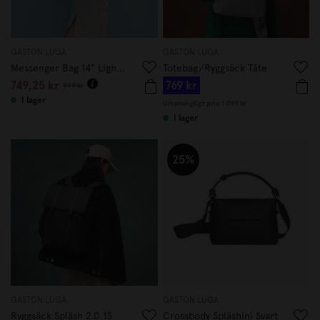
GASTON LUGA
GASTON LUGA
Messenger Bag 14" Lightweigth
Totebag/Ryggsäck Tåte
749,25 kr
769 kr
999 kr
I lager
Ursprungligt pris:
1 099 kr
I lager
25%
GASTON LUGA
GASTON LUGA
Ryggsäck Spläsh 2.0 13
Crossbody Spläshini Svart