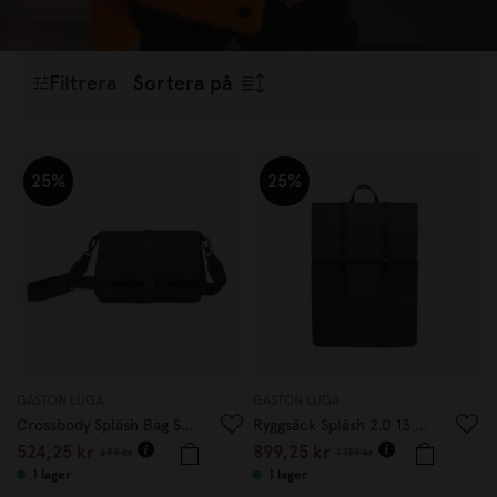
förvaringslösningar skapar Gaston Luga produkter som
passar lika bra till stadsliv som till weekendresor. Upptäck
funktionella väskor i tidlös skandinavisk design som
Filtrera
Sortera på
kombinerar stil med vardagens behov.
25%
25%
GASTON LUGA
GASTON LUGA
Crossbody Spläsh Bag Svart
Ryggsäck Spläsh 2.0 13 Svart
524,25 kr
899,25 kr
699 kr
1 199 kr
I lager
I lager