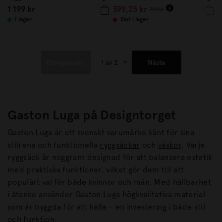
1 199 kr
599,25 kr
799 kr
I lager
Slut i lager
Föregående
Nästa
Gaston Luga på Designtorget
Gaston Luga är ett svenskt varumärke känt för sina
stilrena och funktionella
ryggsäckar
och
väskor
. Varje
ryggsäck är noggrant designad för att balansera estetik
med praktiska funktioner, vilket gör dem till ett
populärt val för både kvinnor och män. Med hållbarhet
i åtanke använder Gaston Luga högkvalitativa material
som är byggda för att hålla – en investering i både stil
och funktion.