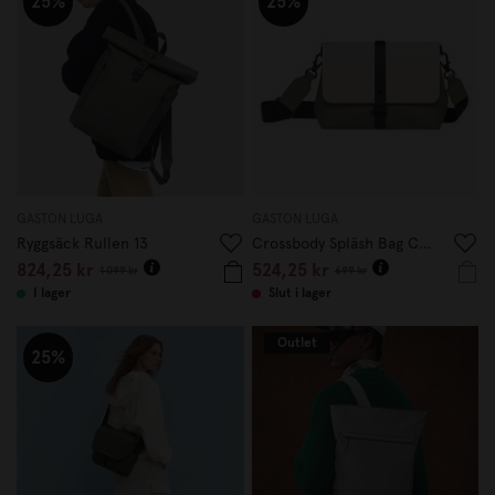
25%
25%
GASTON LUGA
GASTON LUGA
Ryggsäck Rullen 13
Crossbody Spläsh Bag Cloud Cream/Sage
824,25 kr
524,25 kr
1 099 kr
699 kr
I lager
Slut i lager
Outlet
25%