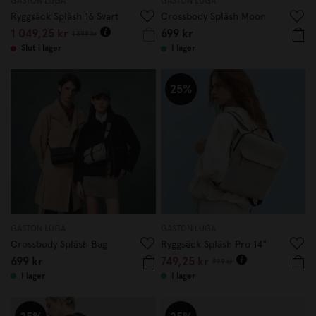
GASTON LUGA
GASTON LUGA
Ryggsäck Spläsh 16 Svart
Crossbody Spläsh Moon
1 049,25 kr
699 kr
1 399 kr
Slut i lager
I lager
25%
GASTON LUGA
GASTON LUGA
Crossbody Spläsh Bag
Ryggsäck Spläsh Pro 14"
699 kr
749,25 kr
999 kr
I lager
I lager