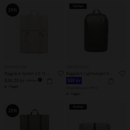
Outlet
25%
GASTON LUGA
GASTON LUGA
Ryggsäck Spläsh 2.0 13 Cloud Cream
Ryggsäck Lightweight DuoSeal 14 Oliv
824,25 kr
559 kr
1 099 kr
I lager
Ursprungligt pris:
799 kr
I lager
Outlet
25%