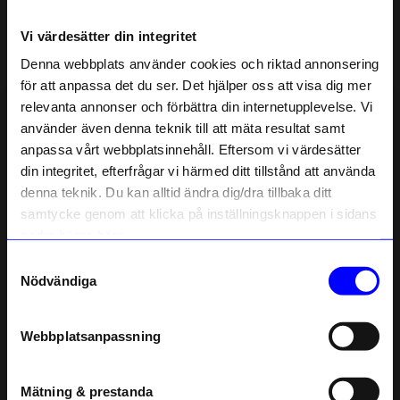
Vi värdesätter din integritet
25%
25%
Denna webbplats använder cookies och riktad annonsering
för att anpassa det du ser. Det hjälper oss att visa dig mer
relevanta annonser och förbättra din internetupplevelse. Vi
10% rabatt på
använder även denna teknik till att mäta resultat samt
anpassa vårt webbplatsinnehåll. Eftersom vi värdesätter
ditt första köp
din integritet, efterfrågar vi härmed ditt tillstånd att använda
Anmäl dig till vårt nyhetsbrev och bli
denna teknik. Du kan alltid ändra dig/dra tillbaka ditt
först med att få nyheter, inspiration
och unika erbjudanden!
samtycke genom att klicka på inställningsknappen i sidans
GASTON LUGA
GASTON LUGA
Som tack får du
10% rabatt
på ditt
nedre högra hörn.
Ryggsäck Spläsh 16 Oliv
Crossbody Spläsh Moon Svart
första köp.
Samtyckesval
1 049,25 kr
524,25 kr
1 399 kr
699 kr
Name
Nödvändiga
I lager
I lager
Email
Webbplatsanpassning
25%
telefonnummer
Mätning & prestanda
Registrera