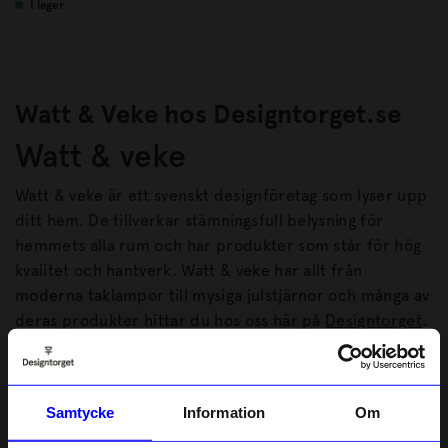
I lager
Watt & Veke hos Designtorget.se
Watt & veke
Watt & veke är ett svenskt designföretag som lyser upp
ditt hem. De tillverkar stämningsfull belysning för
hemmets alla rum och har produkter som står för hög
kvalitet och hantverk. Watt & veke har allt från
moderna taklampor till mysiga julstjärnor och många av
deras produkter hittar du hos oss här på
Designtorget
.
Lampor från watt & veke
Watt & veke har ett stort utbud av belysning för alla
Samtycke
Information
Om
inredningsstilar. Deras
julstjärnor
har blivit klassiska