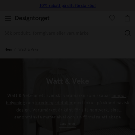
10% rabatt på ditt första köp!
(
Hem
Watt & Veke
Watt & Veke
Watt & Veke är ett svenskt varumärke som skapar
lampor
,
belysning
och
inredningsdetaljer
med fokus på skandinavisk
design. Varumärket är känt för sitt hantverk, sina
genomtänkta materialval och sin förmåga att skapa
Läs mer
stämningsfull belysning för hemmets alla rum.