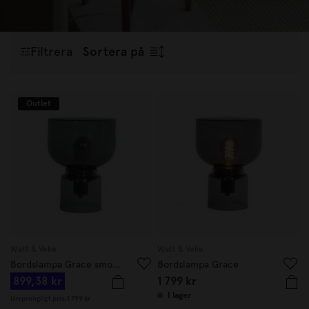
Filtrera
Sortera på
Outlet
Watt & Veke
Watt & Veke
Bordslampa Grace smokey grey
Bordslampa Grace
899,38 kr
1 799 kr
I lager
Ursprungligt pris:
1 799 kr