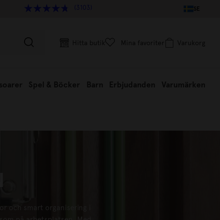
(3103)
SE
Hitta butik
Mina favoriter
Varukorg
soarer
Spel & Böcker
Barn
Erbjudanden
Varumärken
N
r och smart organisering i
t som på arbetsplatsen. Med