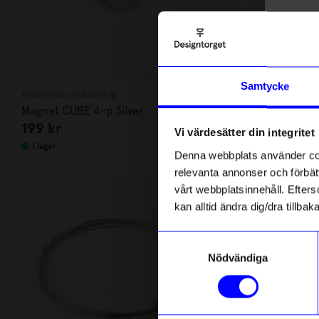
10
di
Anmäl di
Samtycke
först m
DESKSTORE OF SWEDEN
DESKSTORE OF 
Magnet CUBE 4-p Silver
Magneter Ste
o
199 kr
115 kr
Vi värdesätter din integritet
Som ta
I lager
Slut i lager
Denna webbplats använder cook
relevanta annonser och förbätt
Name
vårt webbplatsinnehåll. Efterso
kan alltid ändra dig/dra tillb
Email
Samtyckesval
Nödvändiga
telefonn