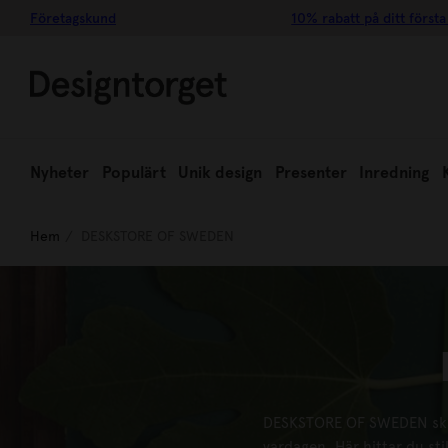
Företagskund
10% rabatt på ditt första
Nyheter
Populärt
Unik design
Presenter
Inredning
Hem
DESKSTORE OF SWEDEN
DESKSTORE OF SWEDEN skapa
vardagen. Här hittar du st