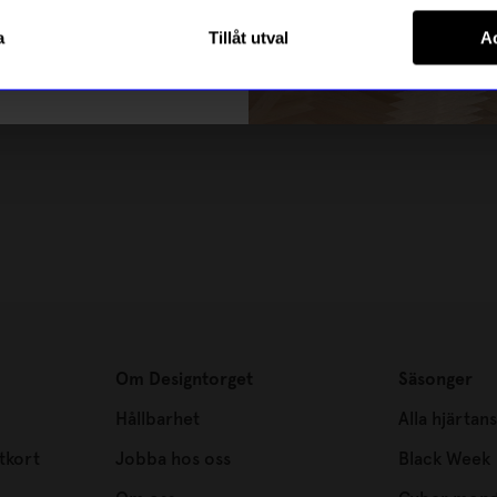
Registrera
a
Tillåt utval
Ac
m hur vi hanterar din information i vår
integritetspolicy
.
Om Designtorget
Säsonger
Hållbarhet
Alla hjärtan
tkort
Jobba hos oss
Black Week