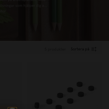
sningar som hjälper dig att
tor.
Sortera på
5 produkter