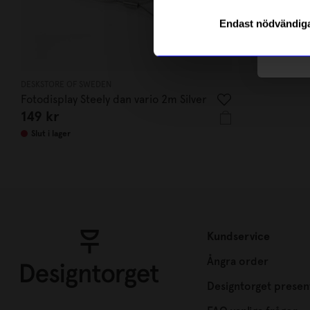
Endast nödvändig
Läs mer o
DESKSTORE OF SWEDEN
Fotodisplay Steely dan vario 2m Silver
149 kr
Slut i lager
Kundservice
Ångra order
Designtorget presen