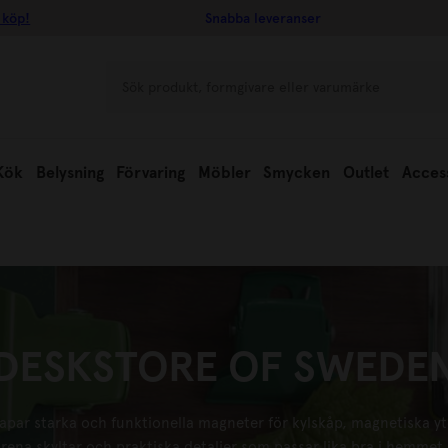
 köp!
Snabba leveranser
Kök
Belysning
Förvaring
Möbler
Smycken
Outlet
Acces
DESKSTORE OF SWEDE
r starka och funktionella magneter för kylskåp, magnetiska yto
ilrena skyltar och praktiska detaljer som passar lika bra i hemme