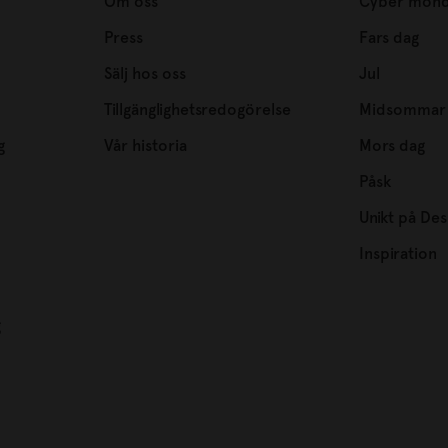
Om oss
Cyber mon
Press
Fars dag
Sälj hos oss
Jul
Tillgänglighetsredogörelse
Midsommar
g
Vår historia
Mors dag
Påsk
Unikt på Des
Inspiration
g