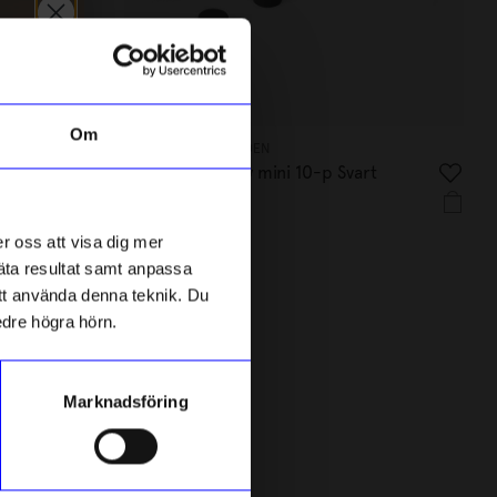
Om
DESKSTORE OF SWEDEN
Magneter Steely mini 10-p Svart
109 kr
Slut i lager
r oss att visa dig mer
mäta resultat samt anpassa
 att använda denna teknik. Du
edre högra hörn.
Marknadsföring