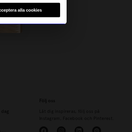
ceptera alla cookies
Följ oss
s dag
Låt dig inspireras, följ oss på
Instagram, Facebook och Pinterest.