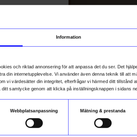
% rabatt på
tt första köp
g till vårt nyhetsbrev och bli
Information
ed att få nyheter, inspiration
SWEDEN
DESKSTORE OF SWEDEN
ely mini 10-p Multi
ch unika erbjudanden!
Magnet The boss 3-p Silver
199 kr
ck får du
10% rabatt
på ditt
Slut i lager
första köp.
ies och riktad annonsering för att anpassa det du ser. Det hjälpe
ra din internetupplevelse. Vi använder även denna teknik till att 
m vi värdesätter din integritet, efterfrågar vi härmed ditt tillstånd
aka ditt samtycke genom att klicka på inställningsknappen i sidans n
Webbplatsanpassning
Mätning & prestanda
ummer