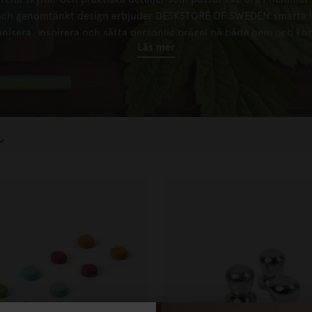
t och genomtänkt design erbjuder DESKSTORE OF SWEDEN smarta lö
nisera, inspirera och sätta personlig prägel på både hem och kon
Läs mer