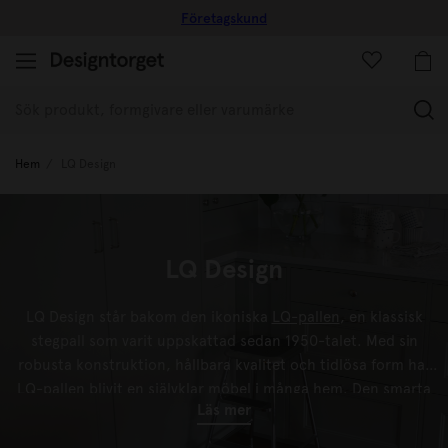
Företagskund
(
Hem
LQ Design
LQ Design
LQ Design står bakom den ikoniska
LQ-pallen
, en klassisk
stegpall som varit uppskattad sedan 1950-talet. Med sin
robusta konstruktion, hållbara kvalitet och tidlösa form har
LQ-pallen blivit en självklar möbel i många hem. Den smarta
Läs mer
stegpallen finns i flera färger och passar lika fint i
kök
, hall
och hemmets vardag som en praktisk och stilren