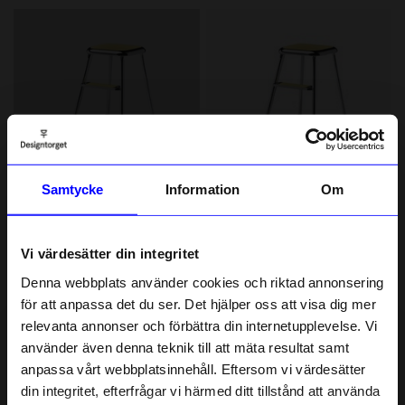
Samtycke
Information
Om
LQ Design
LQ Design
Stegpall Lindqvistpallen Krom Gul
Stegpall Lindqvistpallen
Vi värdesätter din integritet
3 850 kr
3 850 kr
Slut i lager
I lager
Denna webbplats använder cookies och riktad annonsering
för att anpassa det du ser. Det hjälper oss att visa dig mer
relevanta annonser och förbättra din internetupplevelse. Vi
10% rabatt på
använder även denna teknik till att mäta resultat samt
anpassa vårt webbplatsinnehåll. Eftersom vi värdesätter
ditt första köp
din integritet, efterfrågar vi härmed ditt tillstånd att använda
Anmäl dig till vårt nyhetsbrev och bli