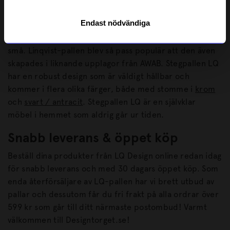
för att passa in i de flesta hem, stora som små. På 50-
Endast nödvändiga
talet var den vanlig att ha i köket och användes till allt
från att nå upp till de högsta skåpen, till sittplats för de
små. Linqvist-pallen blev så pass populär att den även
skapades i liknande upplagor från AWAB. Stegpallen LQ
har en robust design som är väldigt hållbar och
kommer i flera olika färger, både med stomme i
krom
och
svart / antracit
. Stegpallen LQ är en självklar
möbel i hemmet som aldrig går ur tiden.
Snabb leverans & öppet köp
Beställ dina produkter från LQ Design online redan idag
för snabb leverans och med 30 dagars öppet köp. Som
enda återförsäljare av LQ-pallen har vi brett utbud av
pallar och dessutom får du fri frakt på alla ordrar över
599 kr som går till ditt närmaste postombud! Varmt
välkommen till Designtorget.se!