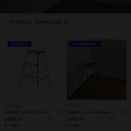
inredningsdetalj. En tidlös favorit som aldrig går ur tiden.
Filtrera
Sortera på
Bästsäljare
Designklassiker
LQ Design
LQ Design
Stegpall Lindqvistpallen Krom Aqua
Stegpall Lindqvistpallen Krom/mörk grå
3 850 kr
3 850 kr
I lager
I lager