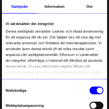
Samtycke
Information
Om
3 för 199 kr
Vi värdesätter din integritet
Denna webbplats använder cookies och riktad annonsering
för att anpassa det du ser. Det hjälper oss att visa dig mer
relevanta annonser och förbättra din internetupplevelse. Vi
10% rabatt på
använder även denna teknik till att mäta resultat samt
anpassa vårt webbplatsinnehåll. Eftersom vi värdesätter
ditt första köp
SPEGELS
SPEGELS
din integritet, efterfrågar vi härmed ditt tillstånd att använda
Stekspade Björk
Träslev Björk 28 cm
Anmäl dig till vårt nyhetsbrev och bli
denna teknik. Du kan alltid ändra dig/dra tillbaka ditt
först med att få nyheter, inspiration
79 kr
99 kr
och unika erbjudanden!
samtycke genom att klicka på inställningsknappen i sidans
I lager
I lager
Som tack får du
10% rabatt
på ditt
nedre högra hörn.
första köp.
3 för 199 kr
3 för 199 kr
Samtyckesval
Name
Nödvändiga
Email
Webbplatsanpassning
telefonnummer