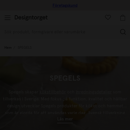
Företagskund
(
Hem
SPEGELS
SPEGELS
Spegels skapar
kökstillbehör
och
inredningsdetaljer
som
tillverkas i Sverige. Med fokus på funktion, kvalitet och hållbar
design utvecklar Spegels produkter för köket och hemmet
som är gjorda för att användas varje dag. Svensk tillverkning
Läs mer
och genomtänkt formgivning står i centrum för varumärkets
sortiment.