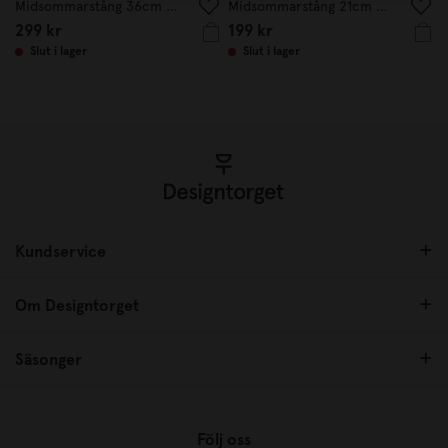
Midsommarstång 36cm grön
Midsommarstång 21cm grön
299 kr
199 kr
Slut i lager
Slut i lager
Kundservice
Om Designtorget
Säsonger
Följ oss