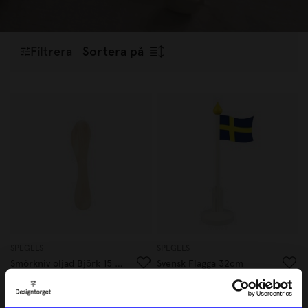
Filtrera
Sortera på
SPEGELS
SPEGELS
Smörkniv oljad Björk 15 cm
Svensk Flagga 32cm
29 kr
229 kr
I lager
I lager