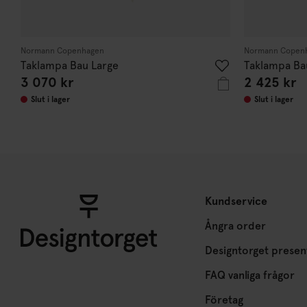
Normann Copenhagen
Normann Copen
Taklampa Bau Large
Taklampa Ba
3 070 kr
2 425 kr
Slut i lager
Slut i lager
Kundservice
Ångra order
Designtorget presen
FAQ vanliga frågor
Företag