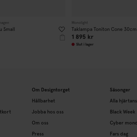
hagen
Monolight
u Small
Taklampa Toniton Cone 30cm
1 895 kr
Slut i lager
Om Designtorget
Säsonger
Hållbarhet
Alla hjärtan
tkort
Jobba hos oss
Black Week
Om oss
Cyber mon
Press
Fars dag