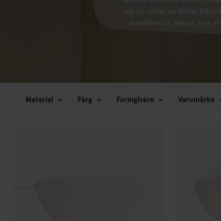
om du söker en tidlös klassi
skandinavisk design som k
Material
Färg
Formgivare
Varumärke