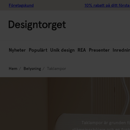
Företagskund
10% rabatt på ditt första
Nyheter
Populärt
Unik design
REA
Presenter
Inredni
Hem
Belysning
Taklampor
Taklampor är grunden fö
stämningshöjare och en funkt