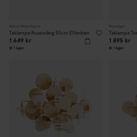
Malmö Möbelfabrik
Monolight
Taklampa Rosenvång 50cm Elfenben
Taklampa To
1 649 kr
1 895 kr
I lager
I lager