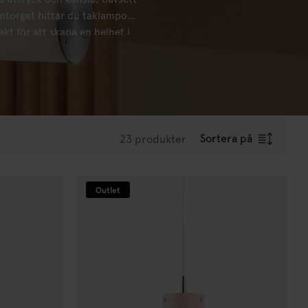
ntorget hittar du taklampor i
ekt för att skapa en helhet i
Sortera på
23 produkter
Outlet