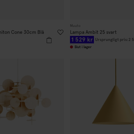
Muuto
niton Cone 30cm Blå
Lampa Ambit 25 svart
1 529 kr
Ursprungligt pris:
2 
Slut i lager