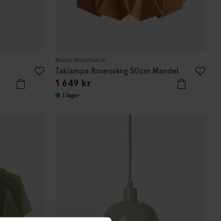
Malmö Möbelfabrik
Taklampa Rosenvång 50cm Mandel
1 649 kr
I lager