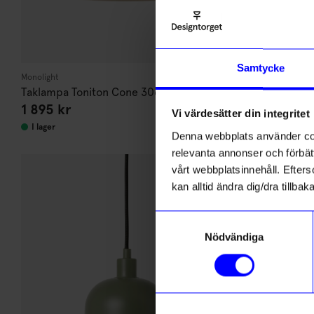
Samtycke
Monolight
Malmö Möbelfabr
Taklampa Toniton Cone 30cm Creme
Taklampa Ro
1 895 kr
1 649 kr
Vi värdesätter din integritet
I lager
I lager
Denna webbplats använder cook
relevanta annonser och förbätt
vårt webbplatsinnehåll. Efterso
kan alltid ändra dig/dra tillb
Samtyckesval
Nödvändiga