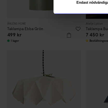
Endast nödvändig
ÅHLÉNS HOME
Atelje Lyktan
Taklampa Ebba Grön
Taklampa Bu
499 kr
7 450 kr
I lager
Beställningsva