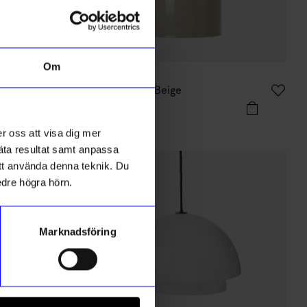
Om
ÅHLÉNS HOME
ss
Taklampa Ebba Beige
499 kr
I lager
r oss att visa dig mer
mäta resultat samt anpassa
 att använda denna teknik. Du
edre högra hörn.
Marknadsföring