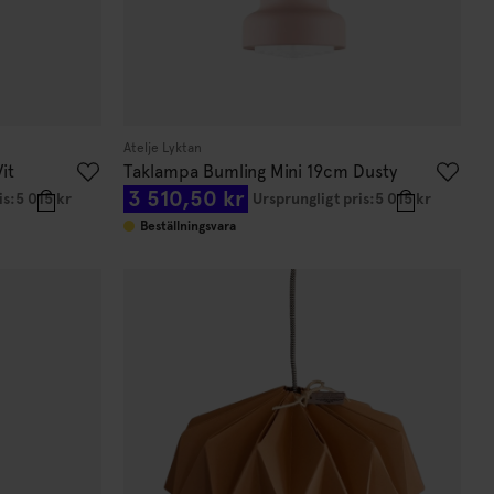
Atelje Lyktan
it
Taklampa Bumling Mini 19cm Dusty
3 510,50 kr
Pink
is:
5 015 kr
Ursprungligt pris:
5 015 kr
Beställningsvara