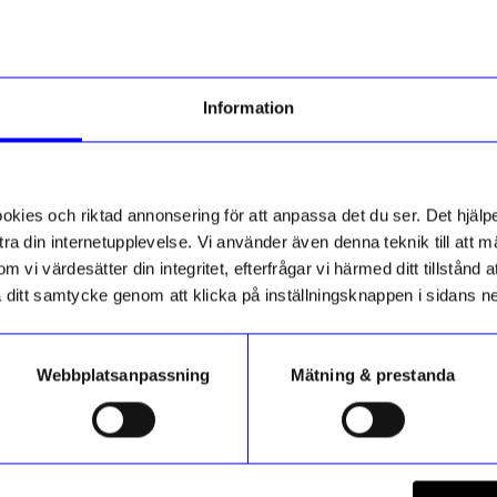
Information
ik
Malmö Möbelfabrik
senvång 50cm Sol
Taklampa Rosenvång 50cm Va
1 649 kr
I lager
ies och riktad annonsering för att anpassa det du ser. Det hjälpe
ra din internetupplevelse. Vi använder även denna teknik till att 
m vi värdesätter din integritet, efterfrågar vi härmed ditt tillstånd
Outlet
aka ditt samtycke genom att klicka på inställningsknappen i sidans n
Webbplatsanpassning
Mätning & prestanda