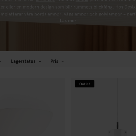
ker eller en modern design som blir rummets blickfång. Hos Desig
ompletterar våra
bordslampor
,
vägglampor
och
golvlampor
– perf
Läs mer
ditt hem.
Lagerstatus
Pris
Outlet