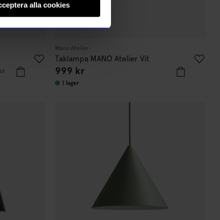
ceptera alla cookies
Mano Atelier
Taklampa MANO Atelier Vit
999 kr
kr
I lager