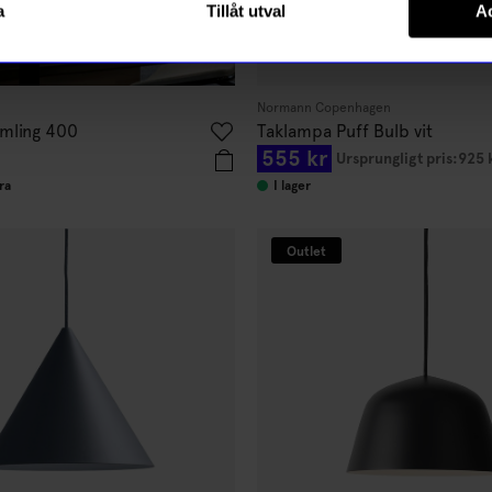
a
Tillåt utval
Ac
Normann Copenhagen
mling 400
Taklampa Puff Bulb vit
555 kr
Ursprungligt pris:
925 
ra
I lager
Outlet