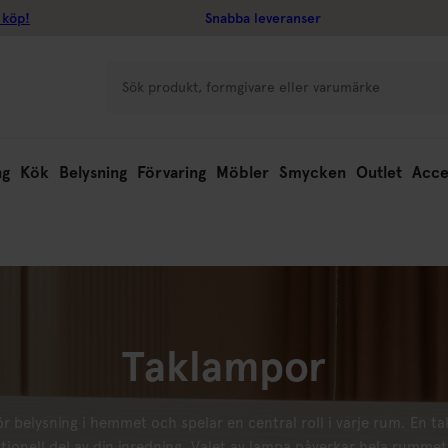
 köp!
Snabba leveranser
ng
Kök
Belysning
Förvaring
Möbler
Smycken
Outlet
Acce
Taklampor
r belysning i hemmet och spelar en central roll i varje rum. En t
ionell del av din
inredning
. Valet av
lampa
påverkar hela rummets