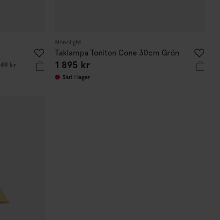
Monolight
Taklampa Toniton Cone 30cm Grön
1 895 kr
549 kr
Slut i lager