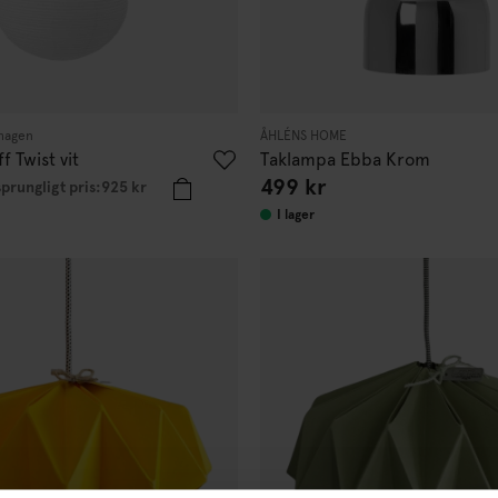
hagen
ÅHLÉNS HOME
f Twist vit
Taklampa Ebba Krom
499 kr
prungligt pris:
925 kr
I lager