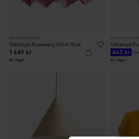
Malmö Möbelfabrik
Normann Copen
Taklampa Rosenvång 50cm Rosa
Taklampa Puf
1 649 kr
463 kr
Urs
I lager
I lager