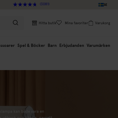
(3081)
SE
Hitta butik
Mina favoriter
Varukorg
ssoarer
Spel & Böcker
Barn
Erbjudanden
Varumärken
aklampa kan både vara en
 uttryck och känsla, oavsett