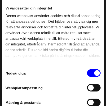
Vi värdesätter din integritet
Liknande produkter
Denna webbplats använder cookies och riktad annonsering
för att anpassa det du ser. Det hjälper oss att visa dig mer
Outlet
Outlet
relevanta annonser och förbättra din internetupplevelse. Vi
10% rabatt på
använder även denna teknik till att mäta resultat samt
anpassa vårt webbplatsinnehåll. Eftersom vi värdesätter
ditt första köp
din integritet, efterfrågar vi härmed ditt tillstånd att använda
Anmäl dig till vårt nyhetsbrev och bli
denna teknik. Du kan alltid ändra dig/dra tillbaka ditt
först med att få nyheter, inspiration
och unika erbjudanden!
samtycke genom att klicka på inställningsknappen i sidans
Som tack får du
10% rabatt
på ditt
nedre högra hörn.
första köp.
Samtyckesval
Name
Nödvändiga
Normann Copenhagen
Watt & Veke
Taklampa Puff Twist vit
Bordslampa Grace smokey grey
Email
463
kr
899,38
kr
Webbplatsanpassning
I lager
I lager
telefonnummer
Mätning & prestanda
Registrera