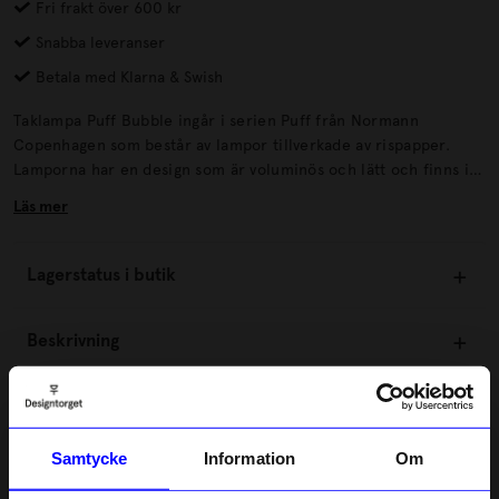
Fri frakt över 600 kr
Snabba leveranser
Betala med Klarna & Swish
Taklampa Puff Bubble ingår i serien Puff från Normann
Copenhagen som består av lampor tillverkade av rispapper.
Lamporna har en design som är voluminös och lätt och finns i
olika varianter och storlekar som passar både mindre och
Läs mer
större miljöer. Kombinera lamporna för ett maffigt och lekfullt
uttryck.
Lagerstatus i butik
Beskrivning
Information
Samtycke
Information
Om
Om tillverkaren