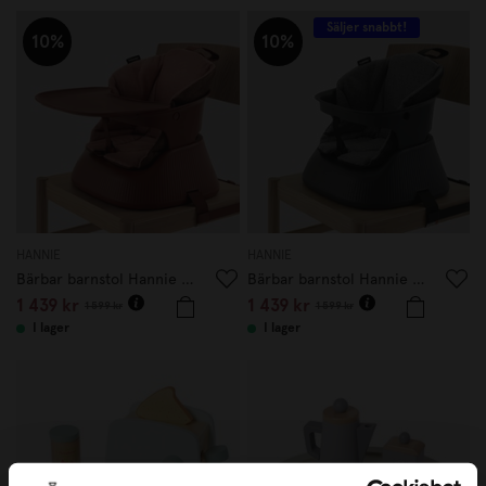
Säljer snabbt!
10%
10%
HANNIE
HANNIE
Bärbar barnstol Hannie Mahogany Red
Bärbar barnstol Hannie Charcoal Black
1 439 kr
1 439 kr
1 599 kr
1 599 kr
I lager
I lager