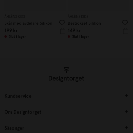
ÅHLÈNS KIDS
ÅHLÈNS KIDS
Skål med avdelare Silikon
Bestickset Silikon
199 kr
149 kr
Slut i lager
Slut i lager
Kundservice
Om Designtorget
Säsonger