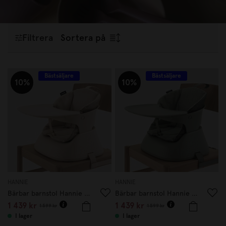
måltider. Oavsett om du söker en fin barnservis som
doppresent
,
babyshower
, eller funktionella barntallrikar och
barnbestick för daglig användning, har vi något för alla små
Filtrera
Sortera på
matälskare. Upptäck vårt utbud och skapa en trygg och
inspirerande matstund för ditt barn!
Bästsäljare
Bästsäljare
10%
10%
HANNIE
HANNIE
Bärbar barnstol Hannie White Sand
Bärbar barnstol Hannie Sage Green
1 439 kr
1 439 kr
1 599 kr
1 599 kr
I lager
I lager