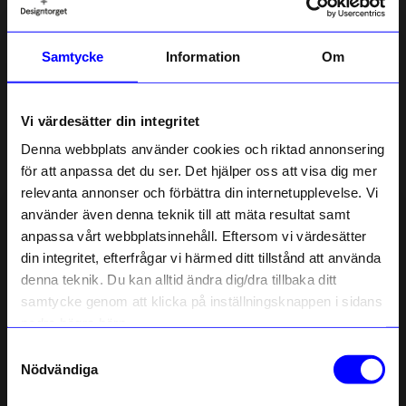
Samtycke
Information
Om
KOJA
KOJA
Ture Brödrost Beige
Kaffeset Lisa Grå
Vi värdesätter din integritet
299 kr
299 kr
Denna webbplats använder cookies och riktad annonsering
I lager
I lager
för att anpassa det du ser. Det hjälper oss att visa dig mer
relevanta annonser och förbättra din internetupplevelse. Vi
10% rabatt på
använder även denna teknik till att mäta resultat samt
anpassa vårt webbplatsinnehåll. Eftersom vi värdesätter
ditt första köp
din integritet, efterfrågar vi härmed ditt tillstånd att använda
Anmäl dig till vårt nyhetsbrev och bli
denna teknik. Du kan alltid ändra dig/dra tillbaka ditt
först med att få nyheter, inspiration
och unika erbjudanden!
samtycke genom att klicka på inställningsknappen i sidans
Som tack får du
10% rabatt
på ditt
nedre högra hörn.
första köp.
Samtyckesval
Name
Nödvändiga
KOJA
ÅHLÉNS HOME
Email