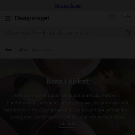
Företagskund
(
Hem
Barn
Barn i köket
Barn i köket
Gör måltiderna både roliga och praktiska med vårt
handplockade sortiment av barnserviser, barntallrikar och
barnbestick. Hos Designtorget hittar du stilrena och hållbara
produkter som är anpassade för små händer och stora
Läs mer
smakupplevelser. Våra barnartiklar i köket är tillverkade av
slitstarka och giftfria material, perfekt för vardagens alla