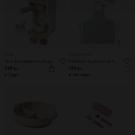
KOJA
ÅHLÉNS HOME
Vera Baristamaskin Beige
Förkläde/kockmösssa barn Kadett blå
299 kr
199 kr
I lager
Slut i lager