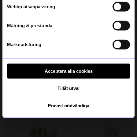
Marknadsstånd Annika Vit
Förkläde/kockmösssa barn Polka cream
Webbplatsanpassning
799 kr
199 kr
telefonnummer
I lager
I lager
Mätning & prestanda
Registrera
Läs mer om hur vi hanterar din information i vår
integritetspolicy
.
Marknadsföring
Acceptera alla cookies
Tillåt utval
KOJA
KOJA
Blenda Bakmaskin Beige
Leksakskök Tommy Vit
Endast nödvändiga
299 kr
799 kr
I lager
I lager