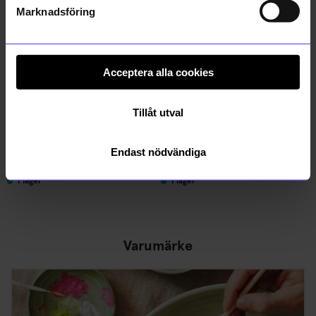
Marknadsföring
Acceptera alla cookies
Tillåt utval
Atelier by Designtorget
Atelier by Designtorget
Solglasögon Oval Svart
Solglasögon Oval Sköldpadda
Endast nödvändiga
299
kr
299
kr
I lager
I lager
Varumärke