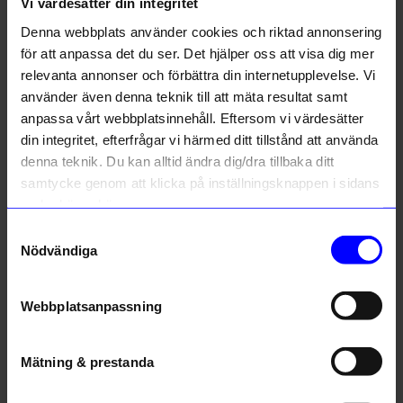
Liknande produkter
Vi värdesätter din integritet
Denna webbplats använder cookies och riktad annonsering
20%
för att anpassa det du ser. Det hjälper oss att visa dig mer
relevanta annonser och förbättra din internetupplevelse. Vi
använder även denna teknik till att mäta resultat samt
anpassa vårt webbplatsinnehåll. Eftersom vi värdesätter
din integritet, efterfrågar vi härmed ditt tillstånd att använda
denna teknik. Du kan alltid ändra dig/dra tillbaka ditt
samtycke genom att klicka på inställningsknappen i sidans
nedre högra hörn.
Portolino Living
Portolino Living
Samtyckesval
Skål Positano 14,5 Blå randig
Skål Cabbage glas 16 cm Grön
Nödvändiga
79,20
kr
129
kr
99
kr
I lager
I lager
Webbplatsanpassning
Andra köpte även
Mätning & prestanda
Unikt hos oss
Unikt hos oss