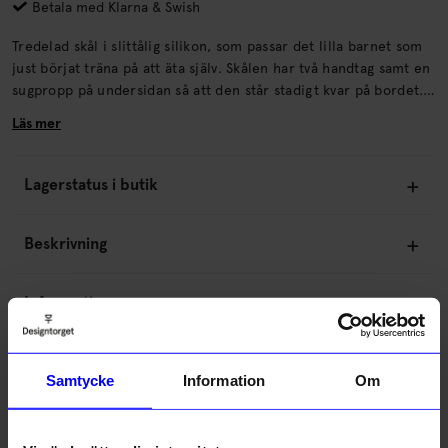
Betala med Klarna & Swish
Tredelad skål i slittålig silikon, som passar det lilla barnet som
just börjat träna på att äta själv. Skålen har två handtag samt en
sugpropp på undersidan så att den står stadigt kvar på bordet.
Tål diskmaskin, mikrovågsugn och temperaturer från -20 till
Läs mer
220 grader Rekommenderad ålder: 6+ månader.
Lagerstatus i butik
Beskrivning
Information
Om tillverkaren
Samtycke
Information
Om