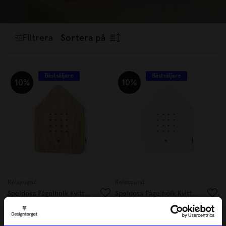
avkopplande atmosfär och få en stund av naturen inomhus,
året om.
Filtrera
Sortera på
Bästsäljare
Bästsäljare
10%
10%
Relaxound
Relaxound
Speldosa Fågelholk Kvitter Ek
Speldosa Fågelholk Kvitter Vit
656,10 kr
575,10 kr
729 kr
639 kr
I lager
I lager