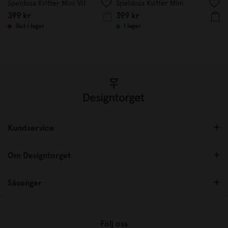
Speldosa Kvitter Mini Vit
Speldosa Kvitter Mini
399 kr
399 kr
Slut i lager
I lager
Kundservice
Om Designtorget
Säsonger
Följ oss