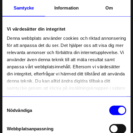
Samtycke
Information
Om
Säljer snabbt!
Vi värdesätter din integritet
Denna webbplats använder cookies och riktad annonsering
för att anpassa det du ser. Det hjälper oss att visa dig mer
relevanta annonser och förbättra din internetupplevelse. Vi
10% rabatt på
använder även denna teknik till att mäta resultat samt
anpassa vårt webbplatsinnehåll. Eftersom vi värdesätter
ditt första köp
Relaxound
Relaxound
din integritet, efterfrågar vi härmed ditt tillstånd att använda
Speldosa Kvitter Mini Ljusgrön
Speldosa Kvitter Mini Ljusgul
Anmäl dig till vårt nyhetsbrev och bli
denna teknik. Du kan alltid ändra dig/dra tillbaka ditt
först med att få nyheter, inspiration
399 kr
399 kr
och unika erbjudanden!
samtycke genom att klicka på inställningsknappen i sidans
I lager
I lager
Som tack får du
10% rabatt
på ditt
nedre högra hörn.
första köp.
Säljer snabbt!
Samtyckesval
Name
10%
Nödvändiga
Email
Webbplatsanpassning
telefonnummer