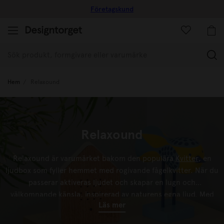
Företagskund
(
Hem
Relaxound
Relaxound
Relaxound är varumärket bakom den populära
Kvitter
, en
ljudbox som fyller hemmet med rogivande fågelkvitter. När du
passerar aktiveras ljudet och skapar en lugn och
välkomnande känsla, inspirerad av naturens egna ljud. Med
Läs mer
sin stilrena design passar Kvitter lika fint i hallen, badrummet,
sovrummet eller på kontoret. Ett enkelt sätt att skapa en