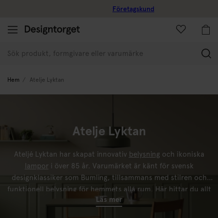
Företagskund
(
Hem
Atelje Lyktan
Atelje Lyktan
Ateljé Lyktan har skapat innovativ
belysning
och ikoniska
lampor
i över 85 år. Varumärket är känt för svensk
designklassiker som Bumling, tillsammans med stilren och
funktionell belysning för hemmets alla rum. Här hittar du allt
Läs mer
från
bordslampor
och
taklampor
till tidlösa favoriter som
kombinerar hållbar design, hög kvalitet och gediget hantverk.