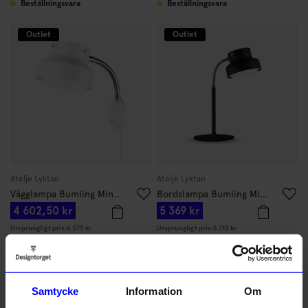
Beställningsvara
Beställningsvara
Outlet
Outlet
Atelje Lyktan
Atelje Lyktan
Vägglampa Bumling Mini 19cm Vit
Bordslampa Bumling Mini 19cm Svart
4 602,50 kr
5 369 kr
Ursprungligt pris:
6 575 kr
Ursprungligt pris:
6 713 kr
Beställningsvara
Beställningsvara
Outlet
Outlet
Samtycke
Information
Om