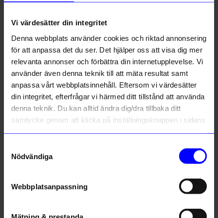
Vi värdesätter din integritet
Denna webbplats använder cookies och riktad annonsering
för att anpassa det du ser. Det hjälper oss att visa dig mer
relevanta annonser och förbättra din internetupplevelse. Vi
använder även denna teknik till att mäta resultat samt
Atelje Lyktan
Atelje Lyktan
anpassa vårt webbplatsinnehåll. Eftersom vi värdesätter
Bordslampa Bumling Mini 19cm Vit
Bordslampa Plug Grå
din integritet, efterfrågar vi härmed ditt tillstånd att använda
5 369 kr
2 089 kr
denna teknik. Du kan alltid ändra dig/dra tillbaka ditt
Ursprungligt pris:
6 713 kr
Ursprungligt pris:
2 989 kr
samtycke genom att klicka på inställningsknappen i sidans
Beställningsvara
I lager
nedre högra hörn.
Outlet
Samtyckesval
Nödvändiga
Webbplatsanpassning
Mätning & prestanda