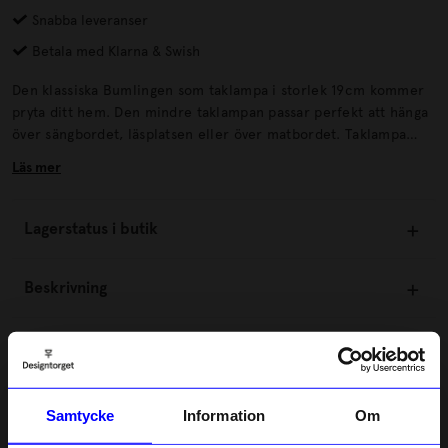
Snabba leveranser
Betala med Klarna & Swish
Den klassiska Bumlingen som taklampa i storlek 19cm kommer
pryta ditt hem. Den mindre taklampan passar perfekt att hänga
över sängbordet, läsplatsen eller över matbordet. Taklampa
Bumling är designad av Anders Pehrson och framtagen av Atelje
Läs mer
Lyktan.
Lagerstatus i butik
Beskrivning
Information
Om tillverkaren
Samtycke
Information
Om