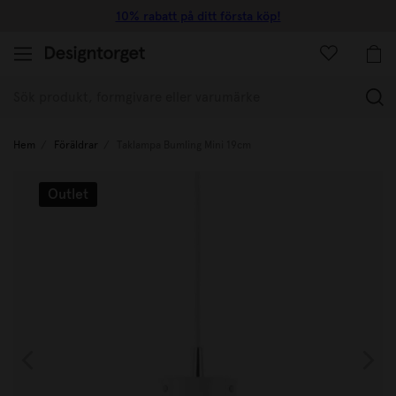
10% rabatt på ditt första köp!
(
Hem
Föräldrar
Taklampa Bumling Mini 19cm
Outlet