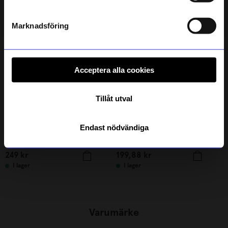
Andra köpte även
Läs mer om hur vi hanterar din information i vår
integritetspolicy
.
Outlet
Marknadsföring
Unikt hos oss
Acceptera alla cookies
Tillåt utval
Endast nödvändiga
ÅHLÉNS HOME
Created By Designtorget
Doftljus med kork lock 450gr Vit
Kuddfodral Lino 50x50 Vit
249
kr
199,88
kr
I lager
I lager
Varumärke