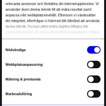
relevanta annonser och förbättra din internetupplevelse. Vi
Nyhet
Nyhet
10% rabatt på
använder även denna teknik till att mäta resultat samt
anpassa vårt webbplatsinnehåll. Eftersom vi värdesätter
ditt första köp
din integritet, efterfrågar vi härmed ditt tillstånd att använda
Anmäl dig till vårt nyhetsbrev och bli
denna teknik. Du kan alltid ändra dig/dra tillbaka ditt
först med att få nyheter, inspiration
och unika erbjudanden!
samtycke genom att klicka på inställningsknappen i sidans
Som tack får du
10% rabatt
på ditt
nedre högra hörn.
första köp.
Samtyckesval
Name
Nödvändiga
MIG
MIG
Email
Spel A-Ö
Spel MIG Mini 0-100 blå
Webbplatsanpassning
149 kr
119 kr
telefonnummer
I lager
I lager
Mätning & prestanda
Registrera
Läs mer om hur vi hanterar din information i vår
integritetspolicy
.
Marknadsföring