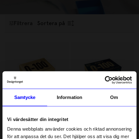
sällskapsspel och quiz som bjuder in till skratt, tävling och
roliga stunder tillsammans.
Filtrera
Sortera på
Samtycke
Information
Om
MIG
MIG
Spel MIG 0-100 Guld
Spel MIG Mini 0-100 Party
Vi värdesätter din integritet
329 kr
109 kr
Denna webbplats använder cookies och riktad annonsering
I lager
I lager
för att anpassa det du ser. Det hjälper oss att visa dig mer