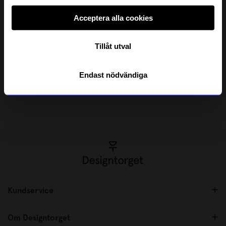
Acceptera alla cookies
Tillåt utval
MIG
MIG
Spel MIG Mini 0-100 Sverige
Spel MIG 0-1000
Endast nödvändiga
109 kr
399 kr
I lager
I lager
Kundservice
Om Designtorget