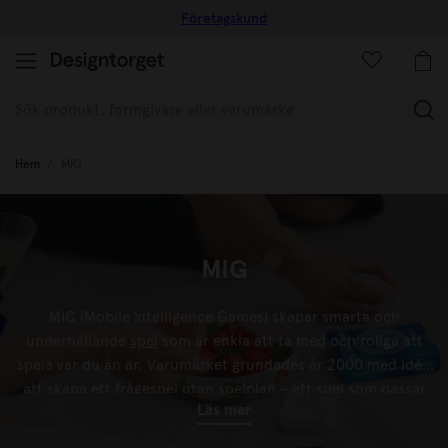
Företagskund
(
Hem
MIG
MIG
MIG (Mobile Intelligence Games) skapar smarta och
underhållande
spel
som är enkla att ta med och roliga att
spela var du än är. Varumärket grundades år 2000 med idén
att skapa ett frågespel utan spelplan – ett spel som passar
Läs mer
lika bra på resan, middagen eller i sommarstugan som hemma
i vardagen. Hos oss på Designtorget hittar du populära