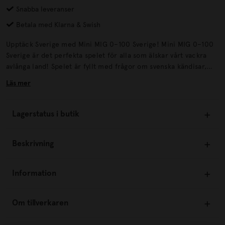
Snabba leveranser
Betala med Klarna & Swish
Upptäck Sverige med Mini MIG 0–100 Sverige! Mini MIG 0–100
Sverige är det perfekta spelet för alla som älskar vårt vackra
avlånga land! Spelet är fyllt med frågor om svenska kändisar,
viktiga händelser, nöje, kultur, idrott, geografi, historia och
Läs mer
mycket mer. Detta moderna spel erbjuder aktuella och
lättsamma frågor som passar perfekt för både hemmaplan och
på resan. Utmana dina vänner och familj med dina kunskaper
Lagerstatus i butik
om Sverige och ha roligt samtidigt.
Beskrivning
Information
Om tillverkaren