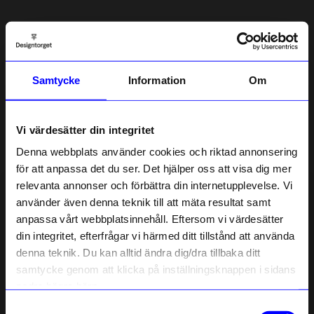
5.0
5
☆
4
☆
3
☆
2
☆
Samtycke
Information
Om
1
☆
1 betyg
Recensioner (1)
Vi värdesätter din integritet
Denna webbplats använder cookies och riktad annonsering
Ann-Katrin A
för att anpassa det du ser. Det hjälper oss att visa dig mer
AA
relevanta annonser och förbättra din internetupplevelse. Vi
10% rabatt på
använder även denna teknik till att mäta resultat samt
7 månader sedan
anpassa vårt webbplatsinnehåll. Eftersom vi värdesätter
ditt första köp
din integritet, efterfrågar vi härmed ditt tillstånd att använda
Anmäl dig till vårt nyhetsbrev och bli
denna teknik. Du kan alltid ändra dig/dra tillbaka ditt
först med att få nyheter, inspiration
Verified by Trustvoice
och unika erbjudanden!
samtycke genom att klicka på inställningsknappen i sidans
Liknande produkter
Som tack får du
10% rabatt
på ditt
nedre högra hörn.
första köp.
Samtyckesval
Name