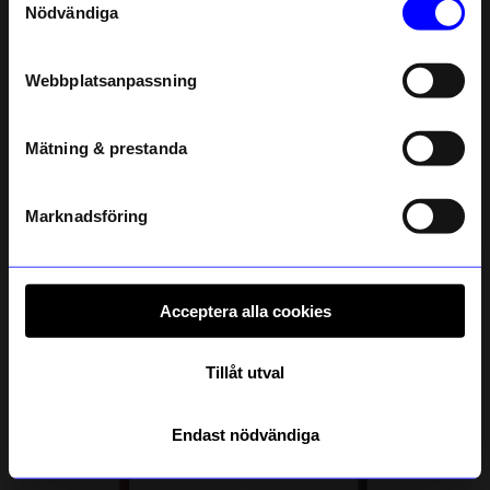
Nödvändiga
Email
Webbplatsanpassning
telefonnummer
Mätning & prestanda
Registrera
Läs mer om hur vi hanterar din information i vår
integritetspolicy
.
MIG
Ninja Print
Marknadsföring
Spel MIG Mini 0-100 Party
Spel House of Cards
109
kr
150
kr
I lager
I lager
Acceptera alla cookies
Andra köpte även
Tillåt utval
Endast nödvändiga