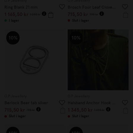
O.P Jewellery
O.P Jewellery
Ring Blank 21 mm
Brosch Four Leaf Clover Pin
1 165,50 kr
715,50 kr
1 295 kr
795 kr
I lager
Slut i lager
10%
10%
O.P Jewellery
O.P Jewellery
Berlock Beer tab silver
Halsband Anchor Hook 65 cm
715,50 kr
1 345,50 kr
795 kr
1 495 kr
Slut i lager
Slut i lager