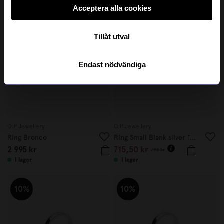
Acceptera alla cookies
10%
Tillåt utval
Endast nödvändiga
O.P Jewellery
O.P Jewellery
Ring Bronco
Ring Small Blank silver 19mm
2 995 kr
715,50 kr
795 kr
I lager
I lager
10%
10%