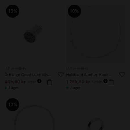
10%
10%
O.P Jewellery
O.P Jewellery
Örhänge Good Luck silver 1 st
Halsband Anchor Hook 50 cm
445,50 kr
1 255,50 kr
495 kr
1 395 kr
I lager
I lager
10%