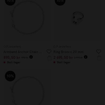
10%
10%
O.P Jewellery
O.P Jewellery
Armband Anchor Chain Hook 18 cm
Ring Bronco 20 mm
895,50 kr
2 695,50 kr
995 kr
2 995 kr
Slut i lager
Slut i lager
10%