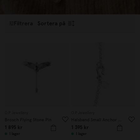
material. Hos oss på Designtorget hittar du smycken som
passar lika fint till vardag som till fest och som blir
uppskattade
presenter
för många år framöver.
Filtrera
Sortera på
O.P Jewellery
O.P Jewellery
Brosch Flying Stone Pin
Halsband Small Anchor Hook 65 cm silver
1 895 kr
1 395 kr
I lager
I lager