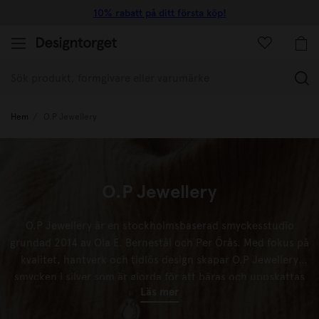
10% rabatt på ditt första köp!
(
Hem
O.P Jewellery
O.P Jewellery
O.P Jewellery är en stockholmsbaserad smyckesstudio
grundad 2014 av Ola E. Bernestål och Per Örås. Med fokus på
kvalitet, hantverk och tidlös design skapar O.P Jewellery
smycken
i silver som är gjorda för att bäras och uppskattas
Läs mer
under lång tid. Tillverkade i 925 sterling silver och 999 silver
kombinerar smyckena ett stilrent uttryck med hållbara