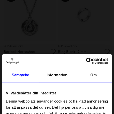
O.P Jewellery
O.P Jewellery
Berlock Horseshoe
Ring Blank 19 mm
895,50 kr
1 165,50 kr
995 kr
1 295 kr
I lager
I lager
Samtycke
Information
Om
10%
10%
Vi värdesätter din integritet
Denna webbplats använder cookies och riktad annonsering
för att anpassa det du ser. Det hjälper oss att visa dig mer
relevanta annonser och förbättra din internetupplevelse. Vi