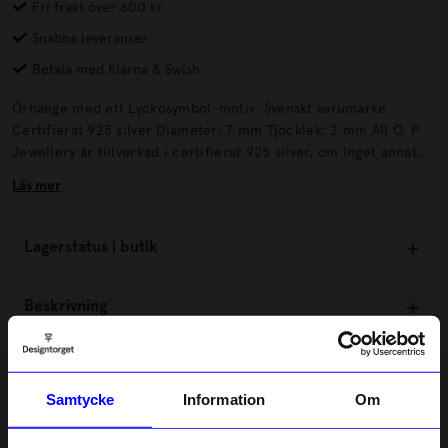
Fri frakt över 600 kr
Snabba leveranser
Betala med Klarna & Swish
Örhänge med ett Lyckosymbol-motiv. Svenskt varumärke
Certifierat 925 silver Diameter: 7 mm Tjocklek: 2 mm All O. P
Jewellery är tillverkad i certifierat 925 silver, om inget annat
anges.
Läs mer
Lagerstatus i butik
Beskrivning
Information
Samtycke
Information
Om
Om tillverkaren