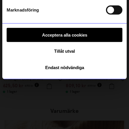
Andra köpte även
Läs mer om hur vi hanterar din information i vår
integritetspolicy
.
Marknadsföring
10%
10%
Acceptera alla cookies
Tillåt utval
Endast nödvändiga
Malin Jansson
Syster P
Örhängen Leafy brons
Halsband Minimalistica Hammered Guld
625,50
kr
809,10
kr
695
kr
899
kr
I lager
I lager
Varumärke