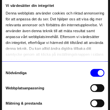
Vi värdesätter din integritet
Denna webbplats använder cookies och riktad annonsering
Liknande produkter
för att anpassa det du ser. Det hjälper oss att visa dig mer
relevanta annonser och förbättra din internetupplevelse. Vi
10%
10%
10% rabatt på
använder även denna teknik till att mäta resultat samt
anpassa vårt webbplatsinnehåll. Eftersom vi värdesätter
ditt första köp
din integritet, efterfrågar vi härmed ditt tillstånd att använda
Anmäl dig till vårt nyhetsbrev och bli
denna teknik. Du kan alltid ändra dig/dra tillbaka ditt
först med att få nyheter, inspiration
och unika erbjudanden!
samtycke genom att klicka på inställningsknappen i sidans
Som tack får du
10% rabatt
på ditt
nedre högra hörn.
första köp.
Samtyckesval
Name
Nödvändiga
Malin Jansson
Malin Jansson
Email
Örhängen TORNADO Silver 2 st
Örhängen REGN Silver 2 st
Webbplatsanpassning
359,10
kr
359,10
kr
399
kr
399
kr
telefonnummer
I lager
I lager
Mätning & prestanda
Registrera