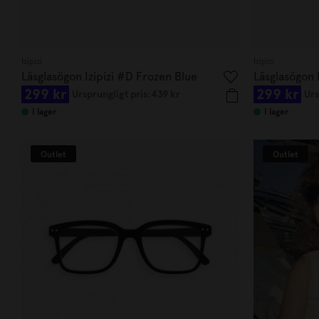
Izipizi
Izipizi
Läsglasögon Izipizi #D Frozen Blue
Läsglasögon I
299 kr
299 kr
Ursprungligt pris:
439 kr
Urs
I lager
I lager
Outlet
Outlet