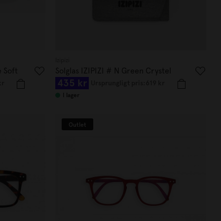
Izipizi
e Soft
Solglas IZIPIZI # N Green Crystel
435 kr
kr
Ursprungligt pris:
619 kr
I lager
Outlet