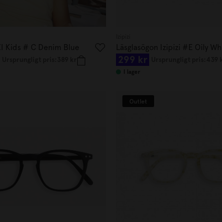
Izipizi
IZI Kids # C Denim Blue
Läsglasögon Izipizi #E Oily Wh
299 kr
Ursprungligt pris:
389 kr
Ursprungligt pris:
439 
I lager
Outlet