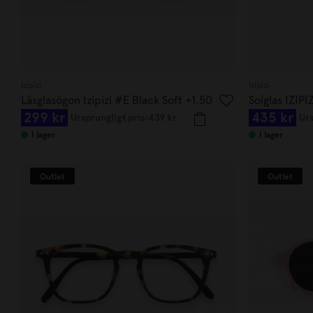
Izipizi
Izipizi
Läsglasögon Izipizi #E Black Soft +1.50
Solglas IZIPI
299 kr
435 kr
Ursprungligt pris:
439 kr
Urs
I lager
I lager
Outlet
Outlet