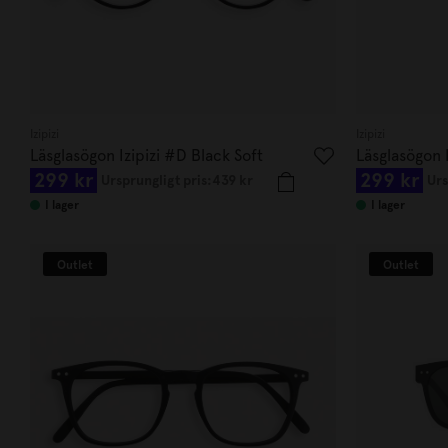
Izipizi
Izipizi
Läsglasögon Izipizi #D Black Soft
Läsglasögon 
299 kr
299 kr
+2.00
+1,0
Ursprungligt pris:
439 kr
Urs
I lager
I lager
Outlet
Outlet