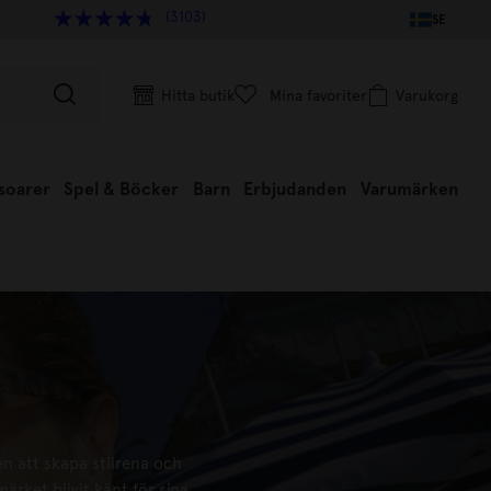
(3103)
SE
Hitta butik
Mina favoriter
Varukorg
soarer
Spel & Böcker
Barn
Erbjudanden
Varumärken
n att skapa stilrena och
ärket blivit känt för sina