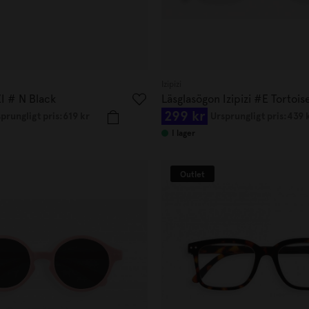
Izipizi
ZI # N Black
Läsglasögon Izipizi #E Tortois
299 kr
+1.00
prungligt pris:
619 kr
Ursprungligt pris:
439 
I lager
Outlet