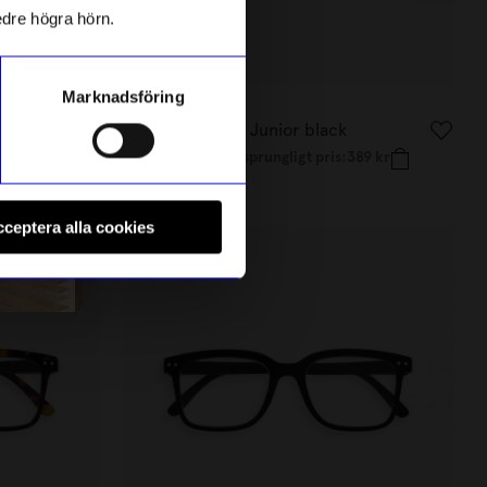
edre högra hörn.
Marknadsföring
Izipizi
n Green
Solglas IZIPIZI G Junior black
229,51 kr
kr
Ursprungligt pris:
389 kr
I lager
ceptera alla cookies
Outlet