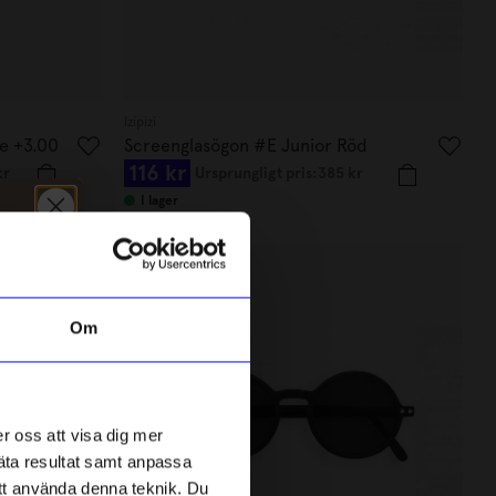
Izipizi
se +3.00
Screenglasögon #E Junior Röd
116 kr
kr
Ursprungligt pris:
385 kr
I lager
Outlet
Om
r oss att visa dig mer
mäta resultat samt anpassa
 att använda denna teknik. Du