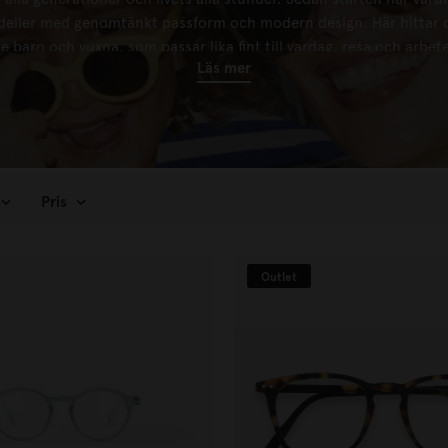
eller med genomtänkt passform och modern design. Här hittar
barn och vuxna, som passar lika fint till vardag, resa och arbete 
Läs mer
liga stil. IZIPIZI kombinerar funktion, komfort och lekfull design 
Pris
Outlet