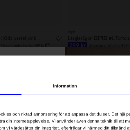
Izipizi
ZI Kids pastel pink
Läsglasögon IZIPIZI #L Tortoi
299 kr
Ursprungligt pris:
389 kr
Ursprungligt pris:
439 
I lager
% rabatt på
tt första köp
Outlet
g till vårt nyhetsbrev och bli
Information
ed att få nyheter, inspiration
ch unika erbjudanden!
ck får du
10% rabatt
på ditt
första köp.
ies och riktad annonsering för att anpassa det du ser. Det hjälpe
ra din internetupplevelse. Vi använder även denna teknik till att 
m vi värdesätter din integritet, efterfrågar vi härmed ditt tillstånd