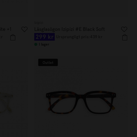
Izipizi
ite +1
Läsglasögon Izipizi #E Black Soft
299 kr
kr
Ursprungligt pris:
439 kr
I lager
Outlet