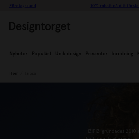
Företagskund
10% rabatt på ditt första
Nyheter
Populärt
Unik design
Presenter
Inredning
Hem
Izipizi
IZIPIZI grundades 2010 
funktionella glasögon för