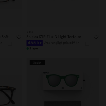
Izipizi
e Soft
Solglas IZIPIZI # N Light Tortoise
435 kr
kr
Ursprungligt pris:
619 kr
I lager
Outlet