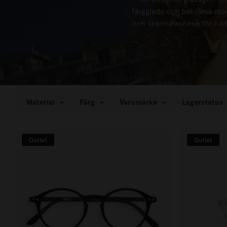
färgglada och bekväma mod
och skärmglasögon för både 
uttrycka din person
Material
Färg
Varumärke
Lagerstatus
Outlet
Outlet