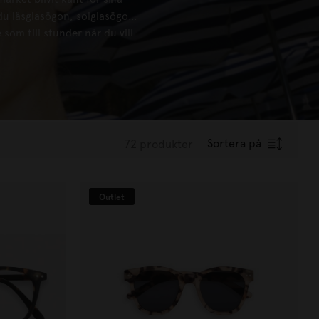
 du
läsglasögon
,
solglasögon
som till stunder när du vill
i glasögon för alla.
Sortera på
72 produkter
Outlet