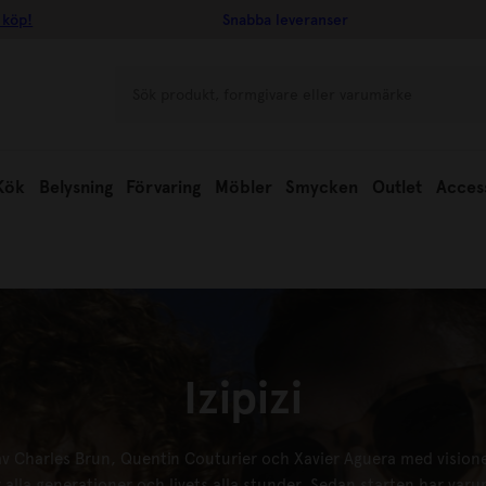
 köp!
Snabba leveranser
Kök
Belysning
Förvaring
Möbler
Smycken
Outlet
Acces
Izipizi
av Charles Brun, Quentin Couturier och Xavier Aguera med visione
 alla generationer och livets alla stunder. Sedan starten har varum