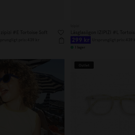
Izipizi
zipizi #E Tortoise Soft
Läsglasögon IZIPIZI #L Tortoi
299 kr
prungligt pris:
439 kr
Ursprungligt pris:
439 
I lager
Outlet