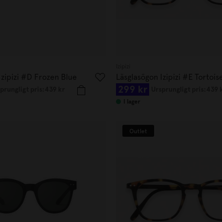
Izipizi
Izipizi #D Frozen Blue
Läsglasögon Izipizi #E Tortois
299 kr
+1.50
prungligt pris:
439 kr
Ursprungligt pris:
439 
I lager
Outlet