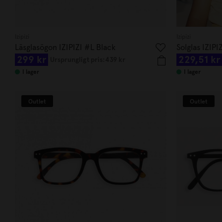
Izipizi
Izipizi
Läsglasögon IZIPIZI #L Black
Solglas IZIP
299 kr
229,51 kr
Ursprungligt pris:
439 kr
I lager
I lager
Outlet
Outlet