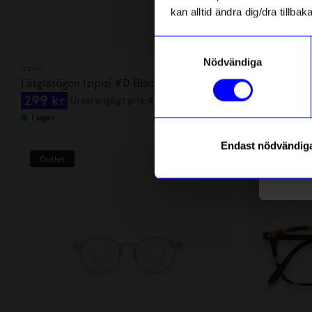
kan alltid ändra dig/dra tillb
Email
Samtyckesval
Nödvändiga
Izipizi
Izipizi
telefonn
Läsglasögon Izipizi #D Black Soft
Glasögonsn
299 kr
69 kr
Ursprungligt pris:
439 kr
I lager
I lager
Endast nödvändig
Outlet
Outlet
Läs mer o