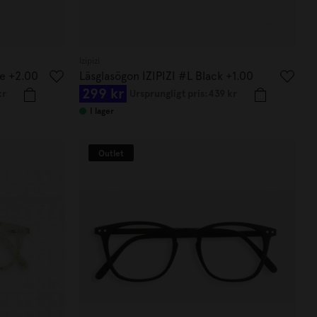
Izipizi
se +2.00
Läsglasögon IZIPIZI #L Black +1.00
299 kr
kr
Ursprungligt pris:
439 kr
I lager
Outlet