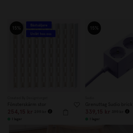
Bästsäljare
15%
15%
Unikt hos oss
Created By Designtorget
Sudio
Fönsterskärm stor
Grenuttag Sudio brick 
254,15 kr
339,15 kr
299 kr
399 kr
I lager
I lager