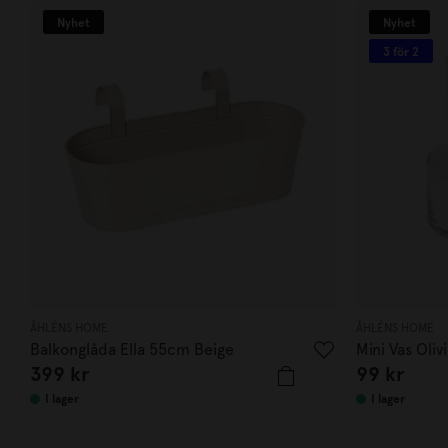
Nyhet
Nyhet
3 för 2
ÅHLÉNS HOME
ÅHLÉNS HOME
Balkonglåda Ella 55cm Beige
Mini Vas Olivi
399
kr
99
kr
I lager
I lager