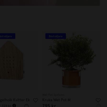
ästsäljare
Bästsäljare
Wet Pot Systems
gelholk Kvitter Ek
Kruka Wet Pot M
r
795 kr
729 kr