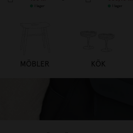
I lager
I lager
 TILL 25%