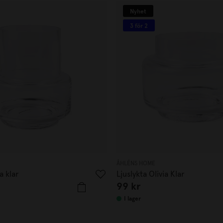
Nyhet
3 för 2
ÅHLÉNS HOME
a klar
Ljuslykta Olivia Klar
99
kr
I lager