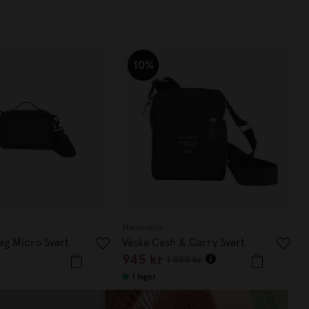
10%
Marimekko
ag Micro Svart
Väska Cash & Carry Svart
945 kr
1 050 kr
I lager