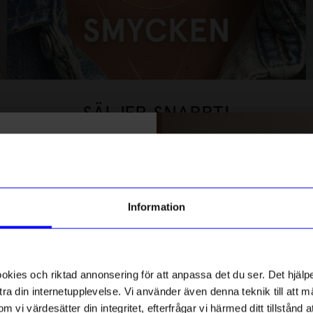
SMYCKEN
HANDLA NU
SÄLJER SNABBT!
% rabatt på
Bästsäljare
tt första köp
10%
g till vårt nyhetsbrev och bli
Information
ed att få nyheter, inspiration
ch unika erbjudanden!
ck får du
10% rabatt
på ditt
första köp.
ies och riktad annonsering för att anpassa det du ser. Det hjälpe
ra din internetupplevelse. Vi använder även denna teknik till att 
m vi värdesätter din integritet, efterfrågar vi härmed ditt tillstånd