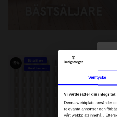
BÄSTSÄLJARE
HANDLA NU
10
Bästsäljare
Bästsäljare
di
15%
Unikt hos oss
Anmäl di
Samtycke
först m
o
Vi värdesätter din integritet
Som ta
Denna webbplats använder cook
relevanta annonser och förbätt
Name
vårt webbplatsinnehåll. Efterso