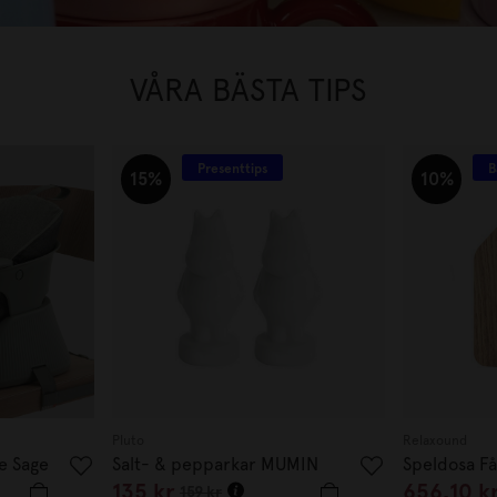
VÅRA BÄSTA TIPS
Presenttips
B
15%
10%
Pluto
Relaxound
e Sage
Salt- & pepparkar MUMIN
Speldosa Få
135 kr
656,10 k
159 kr