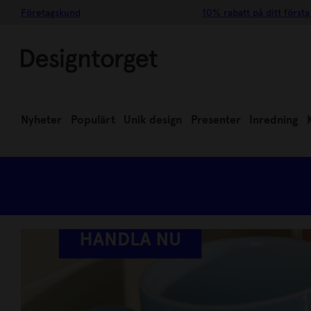
Företagskund
10% rabatt på ditt första
Nyheter
Populärt
Unik design
Presenter
Inredning
FAVORITVARUMÄRKEN UPP TIL
HANDLA NU