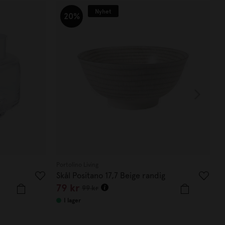
Nyhet
20%
Portolino Living
P
Skål Positano 17,7 Beige randig
S
79
kr
99
kr
I lager