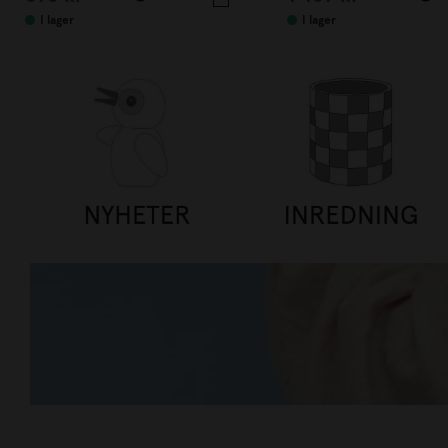
I lager
I lager
TILLBAKA TILL VARDAGEN UPP
HANDLA NU