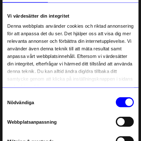
Om tillverkaren
Vi värdesätter din integritet
Denna webbplats använder cookies och riktad annonsering
för att anpassa det du ser. Det hjälper oss att visa dig mer
Liknande produkter
relevanta annonser och förbättra din internetupplevelse. Vi
10% rabatt på
använder även denna teknik till att mäta resultat samt
Outlet
Unikt hos oss
anpassa vårt webbplatsinnehåll. Eftersom vi värdesätter
ditt första köp
din integritet, efterfrågar vi härmed ditt tillstånd att använda
Anmäl dig till vårt nyhetsbrev och bli
denna teknik. Du kan alltid ändra dig/dra tillbaka ditt
först med att få nyheter, inspiration
och unika erbjudanden!
samtycke genom att klicka på inställningsknappen i sidans
Som tack får du
10% rabatt
på ditt
nedre högra hörn.
första köp.
Samtyckesval
Name
Nödvändiga
Email
Izipizi
Atelier by Designtorget
Webbplatsanpassning
Screenglasögon #E Junior Röd
Läsglasögon Oval Grå +2
telefonnummer
116
kr
299
kr
I lager
I lager