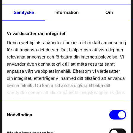
Emmy
Samtycke
Information
Om
E
Så mysigt att ha i badrummet! Man får alltid så mycket
Vi värdesätter din integritet
komplimanger av gäster!
Denna webbplats använder cookies och riktad annonsering
2 månader sedan
3
för att anpassa det du ser. Det hjälper oss att visa dig mer
relevanta annonser och förbättra din internetupplevelse. Vi
Marie
10% rabatt på
M
använder även denna teknik till att mäta resultat samt
anpassa vårt webbplatsinnehåll. Eftersom vi värdesätter
ditt första köp
din integritet, efterfrågar vi härmed ditt tillstånd att använda
Söt detalj som sprider lugn och glädje
Anmäl dig till vårt nyhetsbrev och bli
denna teknik. Du kan alltid ändra dig/dra tillbaka ditt
först med att få nyheter, inspiration
1 månad sedan
och unika erbjudanden!
samtycke genom att klicka på inställningsknappen i sidans
Som tack får du
10% rabatt
på ditt
nedre högra hörn.
första köp.
M M
MM
Samtyckesval
Name
Nödvändiga
Mycket fint ljud! Fågel, klocka och vattenljud spelas
Email
slumpmässigt varje gång jag går förbi speldosan. Tycker