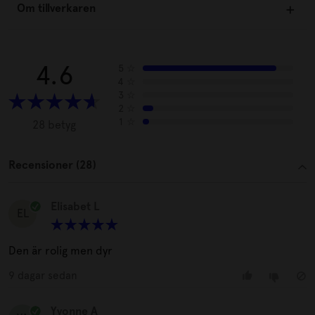
Om tillverkaren
4.6
5
☆
4
☆
3
☆
2
☆
1
☆
28 betyg
Recensioner (28)
Elisabet L
EL
Den är rolig men dyr
9 dagar sedan
Yvonne A