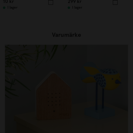
10
kr
299
kr
I lager
I lager
Varumärke