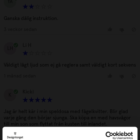
YA
Ganska dålig instruktion.
3 veckor sedan
Li H
LH
Väldigt lågt ljud som ej gå reglera samt väldigt kort sekvens
1 månad sedan
Kicki
K
Jag är helt kär i min speldosa med fågelkvitter. Blir glad
varje gång den börjar sjunga. Ska köpa en med havsvågor
till min son som flyttat från kusten till inlandet.
2 månader sedan
3