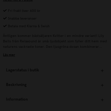
Fri frakt över 600 kr
Snabba leveranser
Betala med Klarna & Swish
Äntligen kommer bästsäljaren Kvitter i en mindre variant! Lily
Bells från Relaxound är små ljudobjekt som fyller ditt hem med
naturens vackraste toner. Den ljusgröna dosan kombinerar
näktergalens klara toner med fina klockspel och lätta
Läs mer
vattenljud. Ljudbilden är luftig, mjuk och elegant.
Lagerstatus i butik
Beskrivning
Information