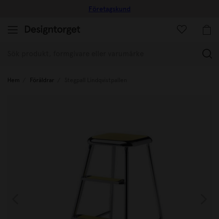
Företagskund
(
Hem
Föräldrar
Stegpall Lindqvistpallen