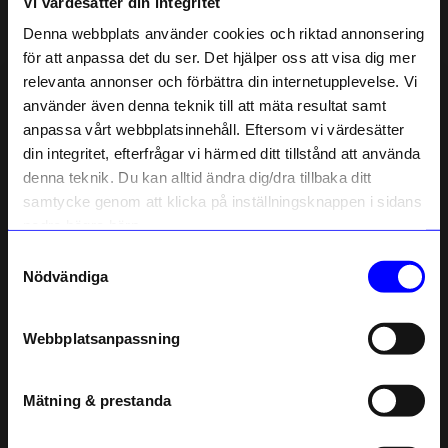
Vi värdesätter din integritet
Liknande produkter
Denna webbplats använder cookies och riktad annonsering
för att anpassa det du ser. Det hjälper oss att visa dig mer
Bästsäljare
Designklassiker
relevanta annonser och förbättra din internetupplevelse. Vi
10% rabatt på
använder även denna teknik till att mäta resultat samt
anpassa vårt webbplatsinnehåll. Eftersom vi värdesätter
ditt första köp
din integritet, efterfrågar vi härmed ditt tillstånd att använda
Anmäl dig till vårt nyhetsbrev och bli
denna teknik. Du kan alltid ändra dig/dra tillbaka ditt
först med att få nyheter, inspiration
och unika erbjudanden!
samtycke genom att klicka på inställningsknappen i sidans
Som tack får du
10% rabatt
på ditt
nedre högra hörn.
första köp.
Samtyckesval
Name
LQ Design
LQ Design
Nödvändiga
Stegpall Lindqvistpallen Krom Aqua
Stegpall Lindqvistpallen Krom/mörk grå
Email
3 850
kr
3 850
kr
Webbplatsanpassning
I lager
I lager
telefonnummer
Mätning & prestanda
Andra köpte även
Registrera
Läs mer om hur vi hanterar din information i vår
Säljer snabbt!