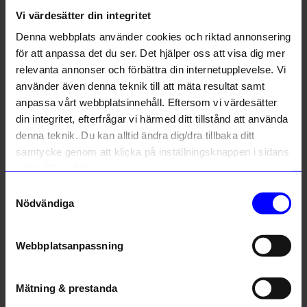
Vi värdesätter din integritet
Denna webbplats använder cookies och riktad annonsering
Liknande produkter
för att anpassa det du ser. Det hjälper oss att visa dig mer
relevanta annonser och förbättra din internetupplevelse. Vi
10%
10%
använder även denna teknik till att mäta resultat samt
anpassa vårt webbplatsinnehåll. Eftersom vi värdesätter
din integritet, efterfrågar vi härmed ditt tillstånd att använda
denna teknik. Du kan alltid ändra dig/dra tillbaka ditt
samtycke genom att klicka på inställningsknappen i sidans
nedre högra hörn.
Samtyckesval
Nödvändiga
Lulu Copenhagen
Lulu Copenhagen
Örhängen Smile 1 st guld
Örhänge Love U 1 st guld
Webbplatsanpassning
202,50
kr
238,50
kr
225
kr
265
kr
I lager
I lager
Mätning & prestanda