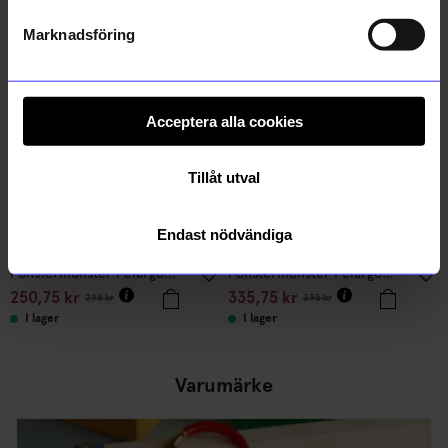
Andra köpte även
Marknadsföring
15%
15%
Acceptera alla cookies
Tillåt utval
Endast nödvändiga
Siluett Frost
Siluett Frost
Fönstermönster Pelargon liten
Fönstermönster Pelargon stor
250,75
kr
335,75
kr
295
kr
395
kr
I lager
I lager
Varumärke