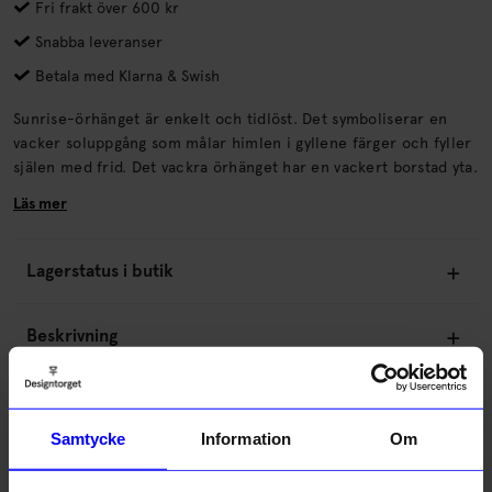
Fri frakt över 600 kr
Snabba leveranser
Betala med Klarna & Swish
Sunrise-örhänget är enkelt och tidlöst. Det symboliserar en
vacker soluppgång som målar himlen i gyllene färger och fyller
själen med frid. Det vackra örhänget har en vackert borstad yta.
Läs mer
Lagerstatus i butik
Beskrivning
Information
Samtycke
Information
Om
Om tillverkaren