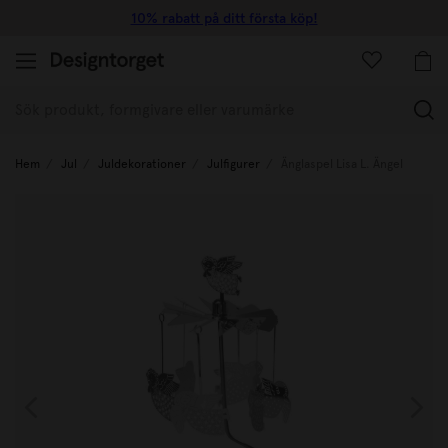
10% rabatt på ditt första köp!
(
Hem
Jul
Juldekorationer
Julfigurer
Änglaspel Lisa L. Ängel