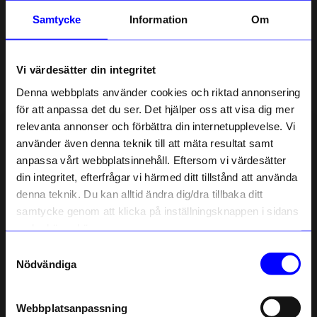
Samtycke
Information
Om
7 månader sedan
Vi värdesätter din integritet
Emma
E
Denna webbplats använder cookies och riktad annonsering
för att anpassa det du ser. Det hjälper oss att visa dig mer
relevanta annonser och förbättra din internetupplevelse. Vi
Fin produkt och så bra att man även fick med ett värmeljus
10% rabatt på
använder även denna teknik till att mäta resultat samt
7 månader sedan
anpassa vårt webbplatsinnehåll. Eftersom vi värdesätter
ditt första köp
din integritet, efterfrågar vi härmed ditt tillstånd att använda
Anmäl dig till vårt nyhetsbrev och bli
Eva
denna teknik. Du kan alltid ändra dig/dra tillbaka ditt
E
först med att få nyheter, inspiration
och unika erbjudanden!
samtycke genom att klicka på inställningsknappen i sidans
Som tack får du
10% rabatt
på ditt
nedre högra hörn.
första köp.
Samtyckesval
✓
Elin
Name
Nödvändiga
Hej Eva,
Email
Jag beklagar för vår sena respons, och vi tackar för
Webbplatsanpassning
recensionen!