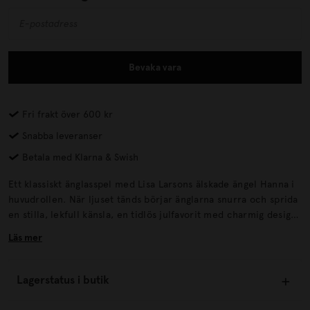
Bevaka vara
Fri frakt över 600 kr
Snabba leveranser
Betala med Klarna & Swish
Ett klassiskt änglasspel med Lisa Larsons älskade ängel Hanna i
huvudrollen. När ljuset tänds börjar änglarna snurra och sprida
en stilla, lekfull känsla, en tidlös julfavorit med charmig design.
Änglasspelet Ängel Hanna kombinerar värme, rörelse och
Läs mer
svensk formkänsla på ett sätt som bara Lisa Larson kan.
Lagerstatus i butik