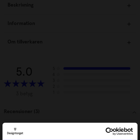
Beskrivning
Information
Om tillverkaren
5.0
5
☆
4
☆
3
☆
2
☆
1
☆
3 betyg
Recensioner (3)
Gunvor
G