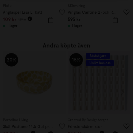
Pluto
&Klevering
Änglaspel Lisa L. Katt
Vinglas Cantine 2-pck Rosa
109
kr
595
kr
129
kr
I lager
I lager
Andra köpte även
Bästsäljare
20%
15%
Unikt hos oss
Portolino Living
Created By Designtorget
Skål Positano 14,5 Gul prickig
Fönsterskärm stor