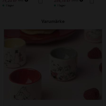
79,20
kr
254,15
kr
99
kr
299
kr
I lager
I lager
Varumärke