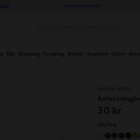
 köp!
Snabba leveranser
ng
Kök
Belysning
Förvaring
Möbler
Smycken
Outlet
Acce
ÅHLÉNS HOME
Anteckningb
30 kr
Välj
Färg