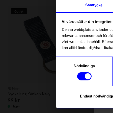
Andra köpte även
Anmäl di
Samtycke
först m
Outlet
o
Vi värdesätter din integritet
Som ta
Denna webbplats använder cook
relevanta annonser och förbätt
Name
vårt webbplatsinnehåll. Efterso
kan alltid ändra dig/dra tillb
Email
Samtyckesval
Nödvändiga
telefonn
Fjällräven
Fjällräven
Nyckelring Kånken Navy
Nyckelring K
Endast nödvändig
99
kr
99
kr
Läs mer o
I lager
I lager