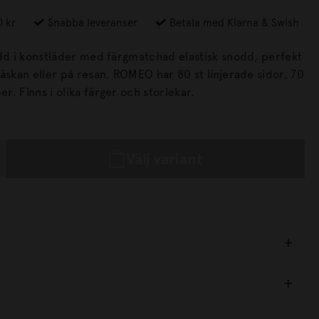
0 kr
Snabba leveranser
Betala med Klarna & Swish
ädd i konstläder med färgmatchad elastisk snodd, perfekt
esan. ROMEO har 80 st linjerade sidor, 70
g FSC-märkt papper. Finns i olika färger och storlekar.
Välj variant