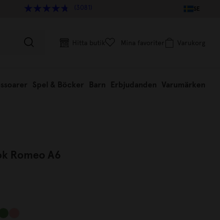
(3081)
SE
Hitta butik
Mina favoriter
Varukorg
ssoarer
Spel & Böcker
Barn
Erbjudanden
Varumärken
ok Romeo A6