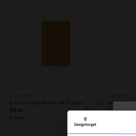
ÅHLÉNS HOME
ÅHLÉNS HOME
Anteckningbok Romeo A6 Orange
Anteckningb
30
kr
30
kr
10
I lager
I lager
di