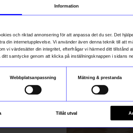
g till vårt nyhetsbrev och bli
Information
ed att få nyheter, inspiration
ch unika erbjudanden!
ck får du
10% rabatt
på ditt
första köp.
ies och riktad annonsering för att anpassa det du ser. Det hjälpe
ra din internetupplevelse. Vi använder även denna teknik till att 
m vi värdesätter din integritet, efterfrågar vi härmed ditt tillstånd
aka ditt samtycke genom att klicka på inställningsknappen i sidans n
Webbplatsanpassning
Mätning & prestanda
ummer
ÅHLÉNS HOME
Registrera
ånken Pastel Lavender
Gelpenna Orange
a
Tillåt utval
Ac
10
kr
m hur vi hanterar din information i vår
integritetspolicy
.
I lager