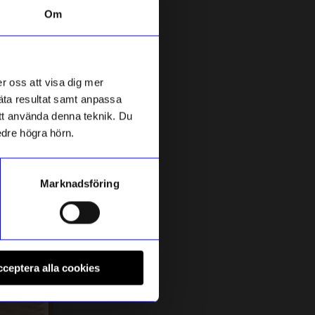
Om
r oss att visa dig mer
mäta resultat samt anpassa
 att använda denna teknik. Du
edre högra hörn.
Marknadsföring
ÅHLÉNS HOME
Å
Gelpenna blå
G
ceptera alla cookies
10
kr
I lager