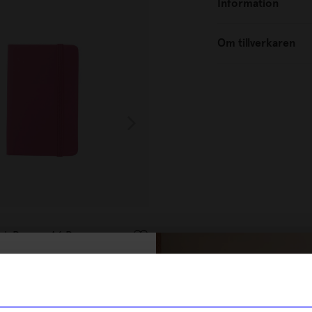
Information
Om tillverkaren
ÅHLÉNS HOME
ok Romeo A6 Rosa
Anteckningbok Romeo A6 Grö
30
kr
% rabatt på
I lager
tt första köp