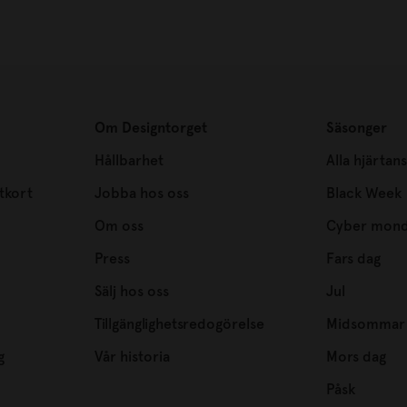
Om Designtorget
Säsonger
Hållbarhet
Alla hjärtan
tkort
Jobba hos oss
Black Week
Om oss
Cyber mon
Press
Fars dag
Sälj hos oss
Jul
Tillgänglighetsredogörelse
Midsommar
g
Vår historia
Mors dag
Påsk