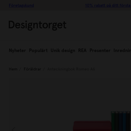
Företagskund
10% rabatt på ditt första
Nyheter
Populärt
Unik design
REA
Presenter
Inredni
Hem
Föräldrar
Anteckningbok Romeo A6