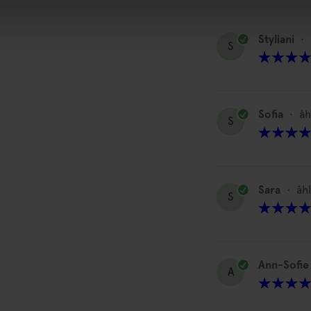
Styliani
•
S
Sofia
•
åh
S
Sara
•
åh
S
Ann-Sofie
A