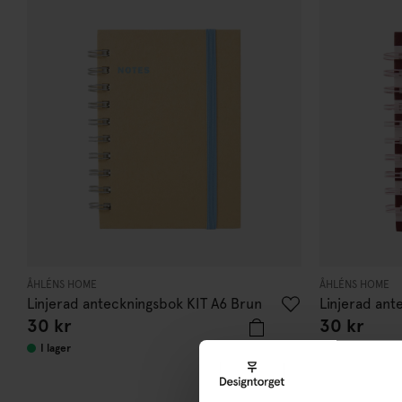
ÅHLÉNS HOME
ÅHLÉNS HOME
Linjerad anteckningsbok KIT A6 Brun
Linjerad ant
30
kr
30
kr
Rosa/burgu
10
I lager
I lager
di