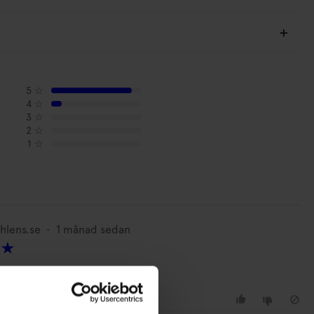
5
☆
4
☆
3
☆
2
☆
1
☆
ÅHLÉNS HOME
Å
hlens.se
•
1 månad sedan
Check A6
Linjerad anteckningsbok KIT Check A6
A
30
kr
blå/ljusblå
I lager