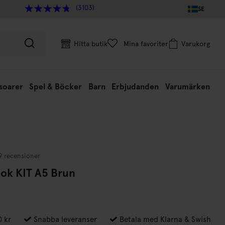
(3103)
SE
Hitta butik
Mina favoriter
Varukorg
soarer
Spel & Böcker
Barn
Erbjudanden
Varumärken
9 recensioner
ok KIT A5 Brun
0 kr
Snabba leveranser
Betala med Klarna & Swish