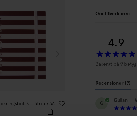
Om tillverkaren
4.9
Baserat på 9 betyg
Recensioner (9)
ÅHLÉNS HOME
Gullan
•
å
G
eckningsbok KIT Stripe A6
Linjerad anteckningsbok KIT 
30
kr
ndy
Grön/ljusrosa
% rabatt på
I lager
Fint
tt första köp