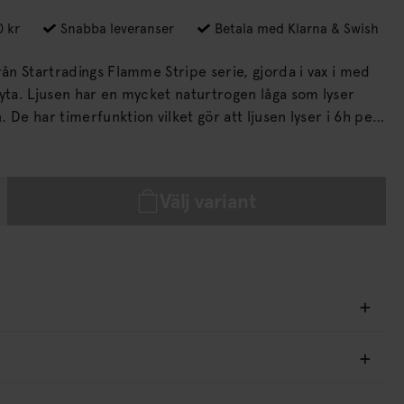
0 kr
Snabba leveranser
Betala med Klarna & Swish
rån Startradings Flamme Stripe serie, gjorda i vax i med
åga som lyser
 6h per
Välj variant