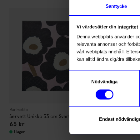
di
Andra köpte även
Samtycke
Anmäl di
Säljer snabb
först m
o
Vi värdesätter din integritet
Denna webbplats använder cook
Som ta
relevanta annonser och förbätt
vårt webbplatsinnehåll. Efterso
Name
kan alltid ändra dig/dra tillb
Samtyckesval
Email
Nödvändiga
Marimekko
Relaxound
Servett Unikko 33 cm Svart/rosa
Speldosa Kvi
Endast nödvändig
Läs mer om
65
kr
399
kr
I lager
I lager