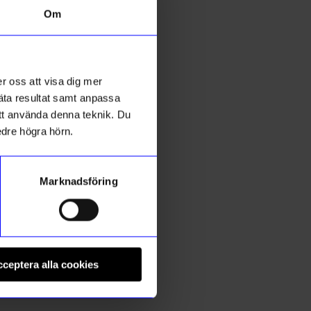
Om
r oss att visa dig mer
mäta resultat samt anpassa
 att använda denna teknik. Du
edre högra hörn.
Marknadsföring
Relaxound
L
ön
Speldosa Kvitter Mini Ljusgul
K
ceptera alla cookies
399
kr
I lager