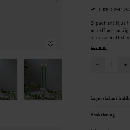
Fri frakt över 60
2-pack antikljus f
en räfflad-randig yta. Ljusen har en mycket naturtrogen l
med varmvitt sken. De har timerfunktion vilket gör att ljusen lyser i
dag i ca 30 dagar.
Läs mer
Lagerstatus i butik
Beskrivning