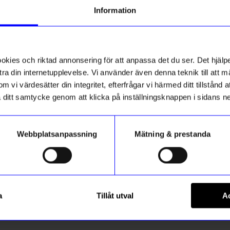
tt första köp
Information
g till vårt nyhetsbrev och bli
t!
2 för 119kr
ed att få nyheter, inspiration
ch unika erbjudanden!
ies och riktad annonsering för att anpassa det du ser. Det hjälpe
ck får du
10% rabatt
på ditt
första köp.
ra din internetupplevelse. Vi använder även denna teknik till att 
m vi värdesätter din integritet, efterfrågar vi härmed ditt tillstånd
aka ditt samtycke genom att klicka på inställningsknappen i sidans n
Webbplatsanpassning
Mätning & prestanda
Registrera
Marimekko
tter Mini Ljusgrön
Servett Unikko 33 cm Mörkgr
a
Tillåt utval
Ac
 hur vi hanterar din information i vår
65
kr
integritetspolicy
.
I lager