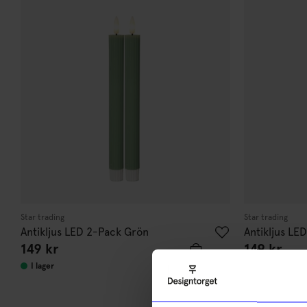
Star trading
Star trading
Antikljus LED 2-Pack Grön
Antikljus LE
149
kr
149
kr
I lager
I lager
10