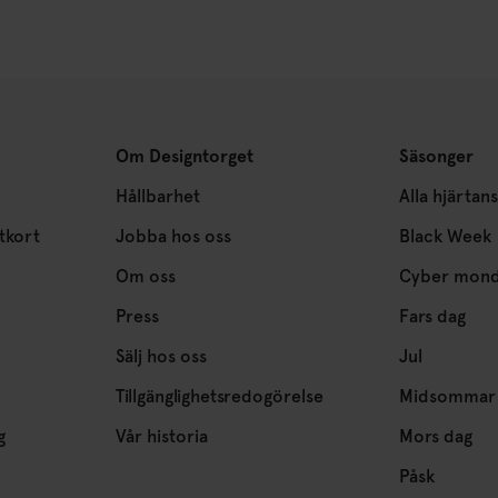
Om Designtorget
Säsonger
Hållbarhet
Alla hjärtan
tkort
Jobba hos oss
Black Week
Om oss
Cyber mon
Press
Fars dag
Sälj hos oss
Jul
Tillgänglighetsredogörelse
Midsommar
g
Vår historia
Mors dag
Påsk