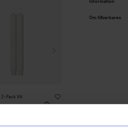
Information
Om tillverkaren
Star trading
D 2-Pack Vit
Antikljus LED 2-Pack Beige
149
kr
I lager
% rabatt på