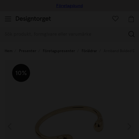
Företagskund
10
(
Hem
Presenter
Företagspresenter
Föräldrar
Armband Bolded Dro
10%