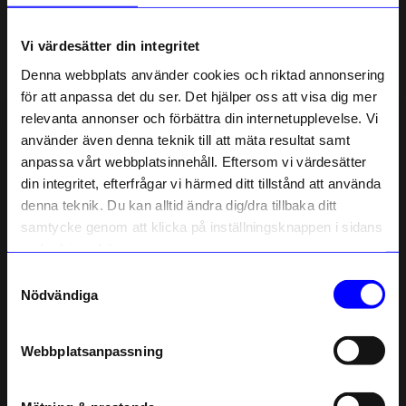
Om tillverkaren
Vi värdesätter din integritet
Denna webbplats använder cookies och riktad annonsering
för att anpassa det du ser. Det hjälper oss att visa dig mer
Liknande produkter
relevanta annonser och förbättra din internetupplevelse. Vi
10% rabatt på
använder även denna teknik till att mäta resultat samt
10%
10%
anpassa vårt webbplatsinnehåll. Eftersom vi värdesätter
ditt första köp
din integritet, efterfrågar vi härmed ditt tillstånd att använda
Anmäl dig till vårt nyhetsbrev och bli
denna teknik. Du kan alltid ändra dig/dra tillbaka ditt
först med att få nyheter, inspiration
och unika erbjudanden!
samtycke genom att klicka på inställningsknappen i sidans
Som tack får du
10% rabatt
på ditt
nedre högra hörn.
första köp.
Samtyckesval
Name
Nödvändiga
Email
Syster P
Syster P
Webbplatsanpassning
Armband Sheer Love Guld
Armband Sheer Love Silver
telefonnummer
584,10
kr
584,10
kr
649
kr
649
kr
I lager
I lager