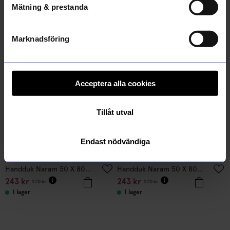
Mätning & prestanda
Andra köpte även
Marknadsföring
10%
10%
Acceptera alla cookies
Tillåt utval
Endast nödvändiga
Bongusta
Bongusta
Handduk Naram 50 X 80cm beige
Handduk Naram 50 X 80cm lila
243
kr
243
kr
270
kr
270
kr
I lager
I lager