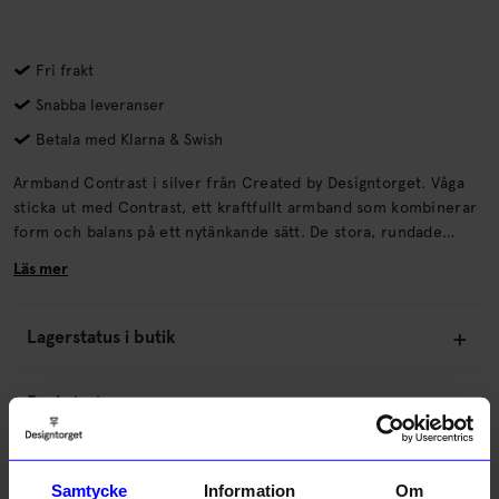
Fri frakt
Snabba leveranser
Betala med Klarna & Swish
Armband Contrast i silver från Created by Designtorget. Våga
sticka ut med Contrast, ett kraftfullt armband som kombinerar
form och balans på ett nytänkande sätt. De stora, rundade
länkarna i silver möter en tunnare, dubbellänkad kedja som
Läs mer
tillsammans skapar ett spännande uttryck med tydlig kontrast.
Lagerstatus i butik
Beskrivning
Information
Samtycke
Information
Om