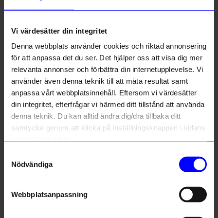
Om tillverkaren
Vi värdesätter din integritet
Denna webbplats använder cookies och riktad annonsering
Liknande produkter
för att anpassa det du ser. Det hjälper oss att visa dig mer
relevanta annonser och förbättra din internetupplevelse. Vi
Unikt hos oss
Unikt hos oss
använder även denna teknik till att mäta resultat samt
10%
10%
anpassa vårt webbplatsinnehåll. Eftersom vi värdesätter
din integritet, efterfrågar vi härmed ditt tillstånd att använda
denna teknik. Du kan alltid ändra dig/dra tillbaka ditt
samtycke genom att klicka på inställningsknappen i sidans
nedre högra hörn.
Samtyckesval
Nödvändiga
Atelier by Designtorget
Atelier by Designtorget
Armband Rosetta Silver
Armband Blanca 19 cm silver
Webbplatsanpassning
809,10
kr
899,10
kr
899
kr
999
kr
I lager
I lager