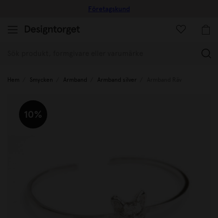
Företagskund
(
Hem
Smycken
Armband
Armband silver
Armband Räv
10%