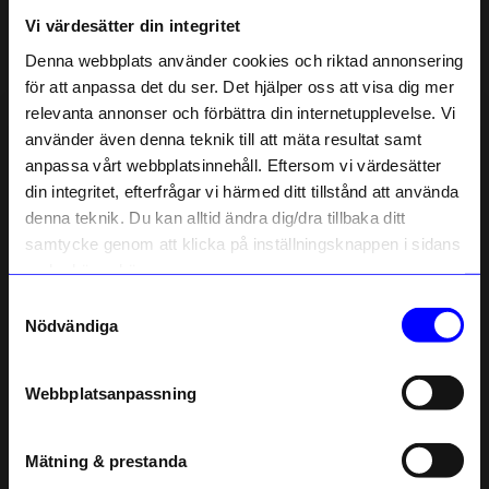
Vi värdesätter din integritet
Liknande produkter
Denna webbplats använder cookies och riktad annonsering
för att anpassa det du ser. Det hjälper oss att visa dig mer
10%
10%
relevanta annonser och förbättra din internetupplevelse. Vi
10% rabatt på
använder även denna teknik till att mäta resultat samt
anpassa vårt webbplatsinnehåll. Eftersom vi värdesätter
ditt första köp
din integritet, efterfrågar vi härmed ditt tillstånd att använda
Anmäl dig till vårt nyhetsbrev och bli
denna teknik. Du kan alltid ändra dig/dra tillbaka ditt
först med att få nyheter, inspiration
och unika erbjudanden!
samtycke genom att klicka på inställningsknappen i sidans
Som tack får du
10% rabatt
på ditt
nedre högra hörn.
första köp.
Samtyckesval
Name
SOFIA WEMAN DESIGN
Syster P
Nödvändiga
Armband Kanin
Armband Bolded Silver
Email
1 075,50
kr
1 079,10
kr
1 195
kr
1 199
kr
Webbplatsanpassning
I lager
I lager
telefonnummer
Mätning & prestanda
Andra köpte även
Registrera