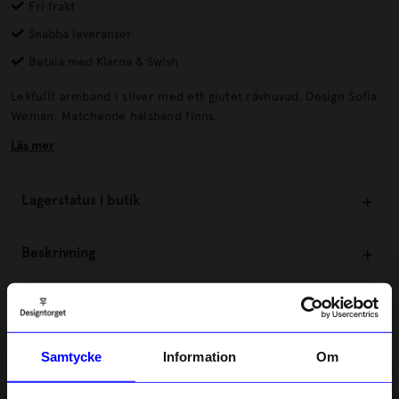
Fri frakt
Snabba leveranser
Betala med Klarna & Swish
Lekfullt armband i silver med ett gjutet rävhuvud. Design Sofia
Weman. Matchande halsband finns.
Läs mer
Lagerstatus i butik
Beskrivning
Information
Samtycke
Information
Om
Om tillverkaren