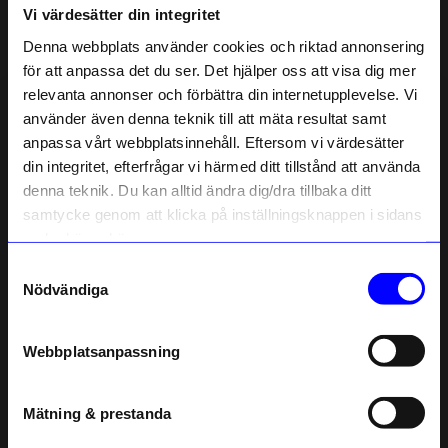
Vi värdesätter din integritet
Liknande produkter
Denna webbplats använder cookies och riktad annonsering
Outlet
för att anpassa det du ser. Det hjälper oss att visa dig mer
10%
relevanta annonser och förbättra din internetupplevelse. Vi
10% rabatt på
använder även denna teknik till att mäta resultat samt
anpassa vårt webbplatsinnehåll. Eftersom vi värdesätter
ditt första köp
din integritet, efterfrågar vi härmed ditt tillstånd att använda
Anmäl dig till vårt nyhetsbrev och bli
denna teknik. Du kan alltid ändra dig/dra tillbaka ditt
först med att få nyheter, inspiration
och unika erbjudanden!
samtycke genom att klicka på inställningsknappen i sidans
Som tack får du
10% rabatt
på ditt
nedre högra hörn.
första köp.
Samtyckesval
Rains
Rains
Name
Nödvändiga
Axelväska Valera Large Black
Axelväska Valera Large Swamp
Email
1 169,10
kr
779
kr
1 299
kr
I lager
I lager
Webbplatsanpassning
telefonnummer
Mätning & prestanda
Registrera
Andra köpte även