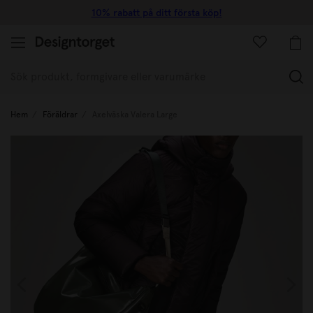
10% rabatt på ditt första köp!
(
Hem
Föräldrar
Axelväska Valera Large