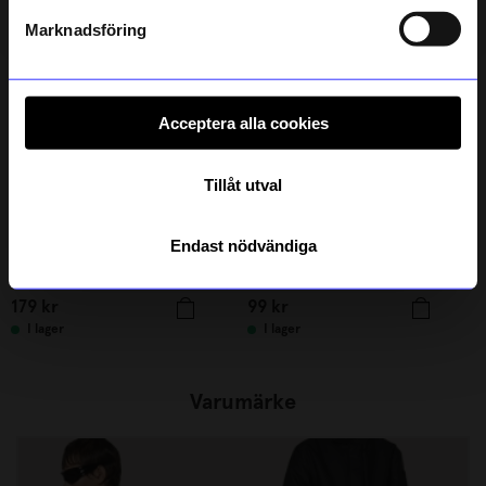
Läs mer om hur vi hanterar din information i vår
integritetspolicy
.
Marknadsföring
Acceptera alla cookies
Tillåt utval
Endast nödvändiga
Marimekko
ÅHLÉNS HOME
Gästhandduk Unikko 30x50 cm mörkblå
Gästhandduk Lova 30x50 cm Blå
179
kr
99
kr
I lager
I lager
Varumärke