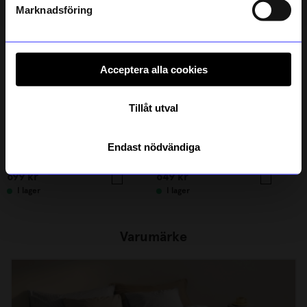
integritetspolicy
.
Marknadsföring
Acceptera alla cookies
Tillåt utval
Vide
Vide
Endast nödvändiga
Dra-på-lakan VIDE percale vit 160x200
Dra-på-lakan VIDE percale vit 120x200
699
kr
649
kr
I lager
I lager
Varumärke