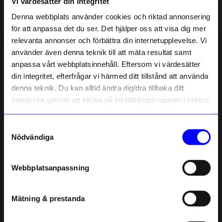
Vi värdesätter din integritet
Liknande produkter
Denna webbplats använder cookies och riktad annonsering
för att anpassa det du ser. Det hjälper oss att visa dig mer
relevanta annonser och förbättra din internetupplevelse. Vi
10% rabatt på
använder även denna teknik till att mäta resultat samt
anpassa vårt webbplatsinnehåll. Eftersom vi värdesätter
ditt första köp
din integritet, efterfrågar vi härmed ditt tillstånd att använda
Anmäl dig till vårt nyhetsbrev och bli
denna teknik. Du kan alltid ändra dig/dra tillbaka ditt
först med att få nyheter, inspiration
och unika erbjudanden!
samtycke genom att klicka på inställningsknappen i sidans
Som tack får du
10% rabatt
på ditt
nedre högra hörn.
första köp.
Samtyckesval
Name
Vide
Vide
Nödvändiga
Bäddset Vide Percale 220x210cm Blå/Vit
Bäddset VIDE bambu 150x210 Beige
Email
1 499
kr
999
kr
Webbplatsanpassning
I lager
I lager
telefonnummer
Mätning & prestanda
Andra köpte även
Registrera
Läs mer om hur vi hanterar din information i vår