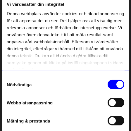
Vi värdesätter din integritet
Liknande produkter
Denna webbplats använder cookies och riktad annonsering
Outlet
för att anpassa det du ser. Det hjälper oss att visa dig mer
0%
relevanta annonser och förbättra din internetupplevelse. Vi
10% rabatt på
använder även denna teknik till att mäta resultat samt
anpassa vårt webbplatsinnehåll. Eftersom vi värdesätter
ditt första köp
din integritet, efterfrågar vi härmed ditt tillstånd att använda
Anmäl dig till vårt nyhetsbrev och bli
denna teknik. Du kan alltid ändra dig/dra tillbaka ditt
först med att få nyheter, inspiration
och unika erbjudanden!
samtycke genom att klicka på inställningsknappen i sidans
Som tack får du
10% rabatt
på ditt
nedre högra hörn.
första köp.
Samtyckesval
Vide
Brita Sweden
Name
Nödvändiga
Bäddset Vide Percale 220x210cm Blå/Vit
Filt Evy 260x260cm Coblat
Email
1 499
kr
2 449
kr
I lager
2 450
kr
Webbplatsanpassning
telefonnummer
I lager
Mätning & prestanda
Registrera
Andra köpte även