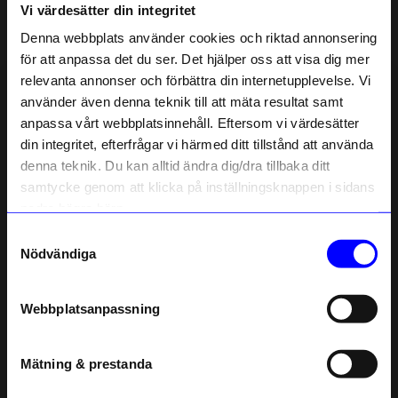
Vi värdesätter din integritet
Liknande produkter
Denna webbplats använder cookies och riktad annonsering
för att anpassa det du ser. Det hjälper oss att visa dig mer
Unikt hos oss
Unikt hos oss
relevanta annonser och förbättra din internetupplevelse. Vi
10% rabatt på
använder även denna teknik till att mäta resultat samt
anpassa vårt webbplatsinnehåll. Eftersom vi värdesätter
ditt första köp
din integritet, efterfrågar vi härmed ditt tillstånd att använda
Anmäl dig till vårt nyhetsbrev och bli
denna teknik. Du kan alltid ändra dig/dra tillbaka ditt
först med att få nyheter, inspiration
och unika erbjudanden!
samtycke genom att klicka på inställningsknappen i sidans
Som tack får du
10% rabatt
på ditt
nedre högra hörn.
första köp.
Samtyckesval
Name
Nödvändiga
Atelier by Designtorget
Atelier by Designtorget
Email
Bagagetag Frö natur
Korthållare Frö svart
259
kr
349
kr
Webbplatsanpassning
I lager
I lager
telefonnummer
Mätning & prestanda
Registrera
Andra köpte även