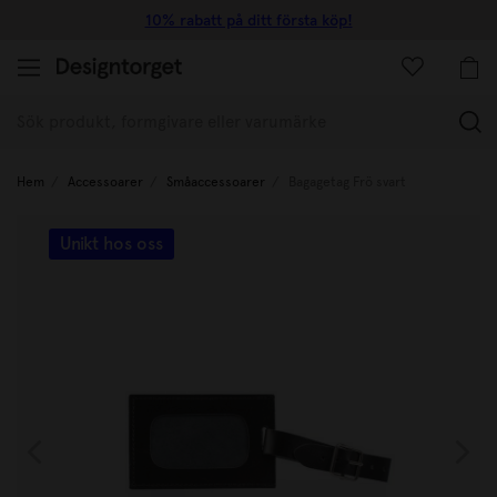
10% rabatt på ditt första köp!
(
Hem
Accessoarer
Småaccessoarer
Bagagetag Frö svart
Unikt hos oss