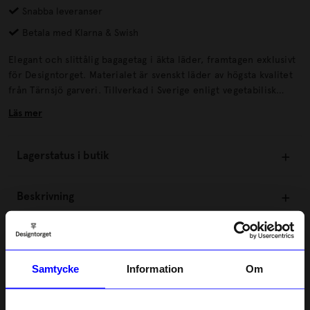
Snabba leveranser
Betala med Klarna & Swish
Elegant och slittålig bagagetag i äkta läder, framtagen exklusivt
för Designtorget. Materialet är svenskt läder av högsta kvalitet
från Tärnsjö garveri. Tillverkad i Sverige enligt vegetabilisk
garvning som är mer skonsamt för miljön.
Läs mer
Lagerstatus i butik
Beskrivning
Information
Samtycke
Information
Om
Om tillverkaren