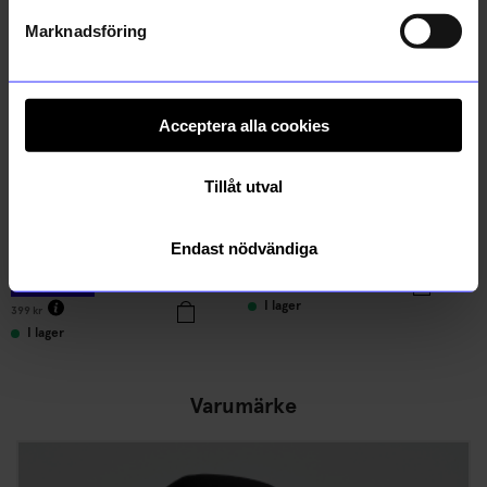
50%
Marknadsföring
Acceptera alla cookies
Tillåt utval
ÅHLÉNS HOME
KOJA
Endast nödvändiga
Termosmugg med handtag 1,18 L svart
Blenda Bakmaskin Beige
199,50
kr
299
kr
I lager
399
kr
I lager
Varumärke