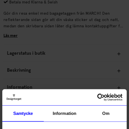
Betala med Klarna & Swish
Gör din resa enkel med bagagetaggen från MARCH! Den
reflekterande sidan gör att din väska sticker ut dag och natt,
medan den skrivbara sidan låter dig lämna kontaktuppgifter för
att aldrig behöva säga adjö till dina tillhörigheter. Och när dina
Läs mer
vänner frågar vad det är, säg bara att det är för god lycka!.
Lagerstatus i butik
Beskrivning
Information
Om tillverkaren
Samtycke
Information
Om