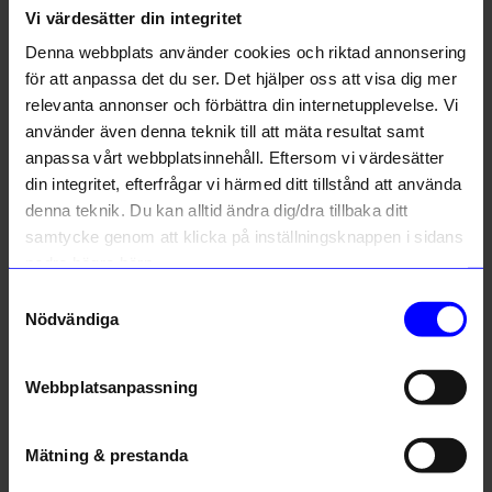
Liknande produkter
Vi värdesätter din integritet
Denna webbplats använder cookies och riktad annonsering
för att anpassa det du ser. Det hjälper oss att visa dig mer
relevanta annonser och förbättra din internetupplevelse. Vi
använder även denna teknik till att mäta resultat samt
anpassa vårt webbplatsinnehåll. Eftersom vi värdesätter
din integritet, efterfrågar vi härmed ditt tillstånd att använda
denna teknik. Du kan alltid ändra dig/dra tillbaka ditt
samtycke genom att klicka på inställningsknappen i sidans
nedre högra hörn.
Firefly Reflectors
Firefly Reflectors
Samtyckesval
Reflekterande tofs röd prick
Reflekterande tofs soft grå
Nödvändiga
129
kr
139
kr
I lager
I lager
Webbplatsanpassning
Andra köpte även
Mätning & prestanda
Outlet