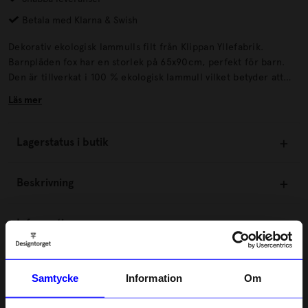
Betala med Klarna & Swish
Dekorativ ekologisk lammulls filt från Klippan Yllefabrik.
Barnpläden fox har en storlek på 65x90cm, perfekt för barn.
Den är tillverkat i 100 % ekologisk lammull vilket betyder att
den är helt fri från pesticider och har inte kemikalier.
Läs mer
Lagerstatus i butik
Beskrivning
Information
Om tillverkaren
Samtycke
Information
Om