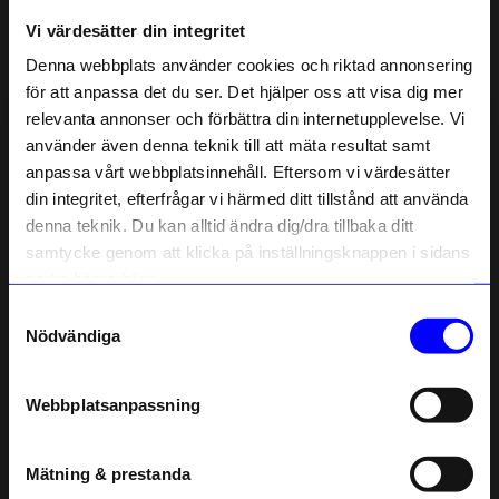
Liknande produkter
Vi värdesätter din integritet
Denna webbplats använder cookies och riktad annonsering
för att anpassa det du ser. Det hjälper oss att visa dig mer
relevanta annonser och förbättra din internetupplevelse. Vi
10% rabatt på
använder även denna teknik till att mäta resultat samt
anpassa vårt webbplatsinnehåll. Eftersom vi värdesätter
ditt första köp
din integritet, efterfrågar vi härmed ditt tillstånd att använda
Anmäl dig till vårt nyhetsbrev och bli
denna teknik. Du kan alltid ändra dig/dra tillbaka ditt
först med att få nyheter, inspiration
och unika erbjudanden!
samtycke genom att klicka på inställningsknappen i sidans
Som tack får du
10% rabatt
på ditt
nedre högra hörn.
första köp.
Klippan Yllefabrik
Klippan Yllefabrik
Samtyckesval
Name
Barnpläd Fox Ljusblå
Barnpläd Fox Saffran
Nödvändiga
495
kr
495
kr
Email
I lager
I lager
Webbplatsanpassning
telefonnummer
Mätning & prestanda
Andra köpte även
Registrera