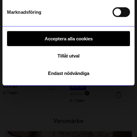
Läs mer om hur vi hanterar din information i vår
Outlet
Outlet
integritetspolicy
.
0%
Marknadsföring
Acceptera alla cookies
Tillåt utval
Rains
ÅHLÉNS HOME
Endast nödvändiga
Väska Box Bag Warp rutig
Sidobord Koster 2 hyllor Svart
479
kr
399
kr
I lager
399,50
kr
I lager
Varumärke