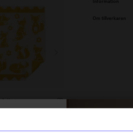
Information
Om tillverkaren
k
Klippan Yllefabrik
 Saffran
Barnpläd Bää Soft pink
495
kr
% rabatt på
I lager
tt första köp