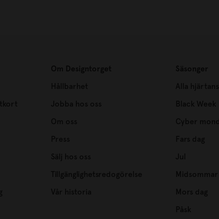
Om Designtorget
Säsonger
Hållbarhet
Alla hjärtan
tkort
Jobba hos oss
Black Week
Om oss
Cyber mon
Press
Fars dag
Sälj hos oss
Jul
Tillgänglighetsredogörelse
Midsommar
g
Vår historia
Mors dag
Påsk