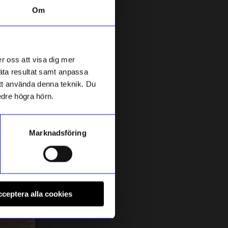
Om
Outlet
38%
r oss att visa dig mer
mäta resultat samt anpassa
 att använda denna teknik. Du
edre högra hörn.
Marknadsföring
BÜRSTENHAUS REDECKER
B
Diskborste mjuk
D
ceptera alla cookies
49
kr
79
kr
I lager