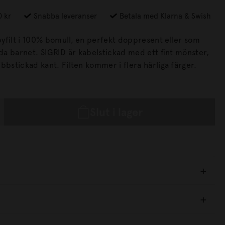
0 kr
Snabba leveranser
Betala med Klarna & Swish
yfilt i 100% bomull, en perfekt doppresent eller som
tickad med ett fint mönster,
och har en bred ribbstickad kant. Filten kommer i flera härliga färger.
Slut i lager