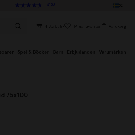
(3103)
SE
Hitta butik
Mina favoriter
Varukorg
soarer
Spel & Böcker
Barn
Erbjudanden
Varumärken
id 75x100