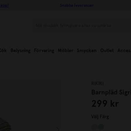
 köp!
Snabba leveranser
Kök
Belysning
Förvaring
Möbler
Smycken
Outlet
Acces
RIKIKI
Barnpläd Sigr
299 kr
Välj
Färg