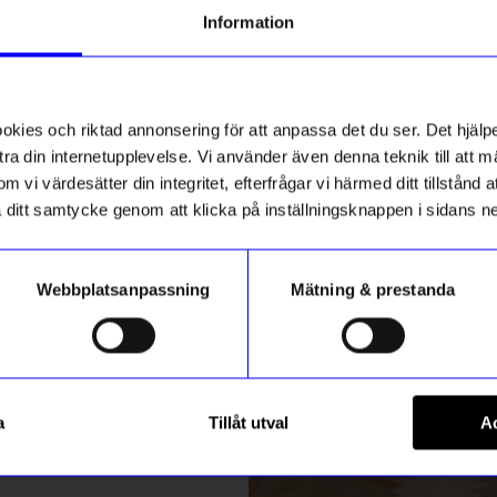
g till vårt nyhetsbrev och bli
Information
ed att få nyheter, inspiration
Outlet
ch unika erbjudanden!
41%
ck får du
10% rabatt
på ditt
första köp.
ies och riktad annonsering för att anpassa det du ser. Det hjälpe
ra din internetupplevelse. Vi använder även denna teknik till att 
m vi värdesätter din integritet, efterfrågar vi härmed ditt tillstånd
aka ditt samtycke genom att klicka på inställningsknappen i sidans n
Webbplatsanpassning
Mätning & prestanda
ummer
BÜRSTENHAUS REDECKER
Registrera
DS Sport Citrus Sandel
Borsthuvud diskborste mjuk
a
Tillåt utval
Ac
28,91
kr
49
kr
m hur vi hanterar din information i vår
integritetspolicy
.
I lager