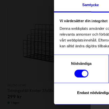
Andra köpte även
Anmäl di
Samtycke
först m
o
Vi värdesätter din integritet
Som ta
Denna webbplats använder cook
relevanta annonser och förbätt
Name
vårt webbplatsinnehåll. Efterso
kan alltid ändra dig/dra tillb
Email
Samtyckesval
Nödvändiga
telefonn
ÅHLÉNS HOME
NO DIRT STUDIO
Tidningsställ Koster 37x18x32 cm Svart
Tvättmedel N
Endast nödvändig
299
kr
169
kr
750 ml
Läs mer o
I lager
I lager