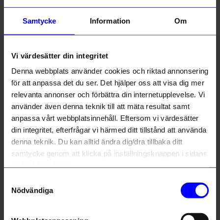
Beskrivning
Samtycke
Information
Om
Information
Vi värdesätter din integritet
Om tillverkaren
Denna webbplats använder cookies och riktad annonsering
för att anpassa det du ser. Det hjälper oss att visa dig mer
relevanta annonser och förbättra din internetupplevelse. Vi
använder även denna teknik till att mäta resultat samt
Liknande produkter
anpassa vårt webbplatsinnehåll. Eftersom vi värdesätter
din integritet, efterfrågar vi härmed ditt tillstånd att använda
10%
10%
denna teknik. Du kan alltid ändra dig/dra tillbaka ditt
samtycke genom att klicka på inställningsknappen i sidans
nedre högra hörn.
Samtyckesval
Nödvändiga