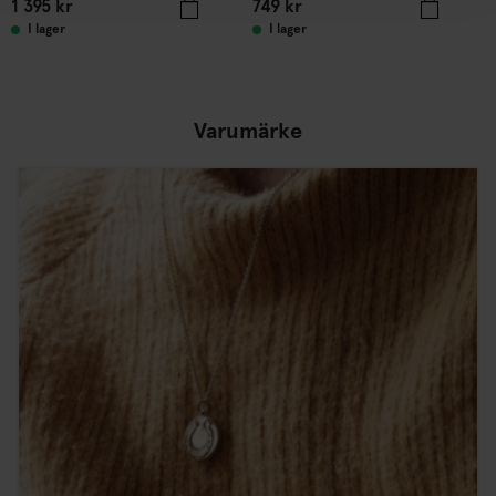
1 395
kr
749
kr
I lager
I lager
Varumärke