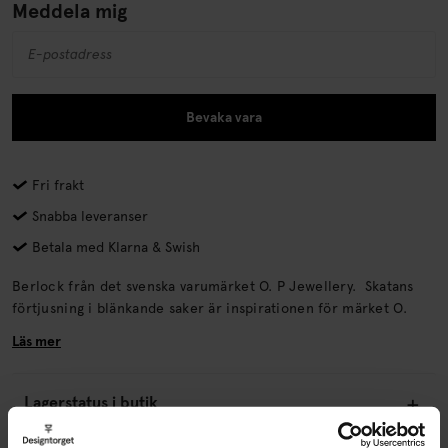
Meddela mig
Bevaka vara
Fri frakt
Snabba leveranser
Betala med Klarna & Swish
Berlock från det svenska varumärket O. P Jewellery. Skatans
förtjusning i blänkande saker är inspirationen för märket O.
Läs mer
Lagerstatus i butik