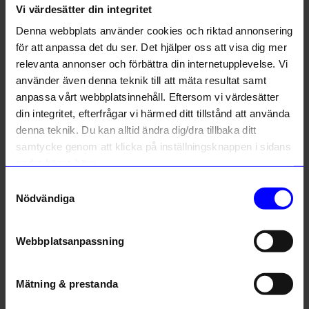
Vi värdesätter din integritet
Liknande produkter
Denna webbplats använder cookies och riktad annonsering
för att anpassa det du ser. Det hjälper oss att visa dig mer
relevanta annonser och förbättra din internetupplevelse. Vi
10%
10%
använder även denna teknik till att mäta resultat samt
anpassa vårt webbplatsinnehåll. Eftersom vi värdesätter
din integritet, efterfrågar vi härmed ditt tillstånd att använda
denna teknik. Du kan alltid ändra dig/dra tillbaka ditt
samtycke genom att klicka på inställningsknappen i sidans
nedre högra hörn.
Samtyckesval
Nödvändiga
Syster P
Syster P
Berlock beloved heart Guld Klar
Berlock beloved heart Silver Grön
314,10
kr
314,10
kr
349
kr
349
kr
Webbplatsanpassning
I lager
I lager
Mätning & prestanda
Andra köpte även