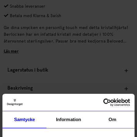
Snabba leveranser
Betala med Klarna & Swish
Ge dina smycken en personlig touch med detta kristallhjärta!
Berlocken har en infattad kristall med detaljer i 100%
återvunnet sterlingsilver. Passar bra med kedjorna Beloved
eller med hoops från Syster P, kombinera som du vill med olika
Läs mer
berlocker i dina örhängen och halsband. Skötselråd:Du kan
duscha och sova med dina smycken men träning görs bäst utan
dem.
Lagerstatus i butik
Beskrivning
Information
Samtycke
Information
Om
Om tillverkaren