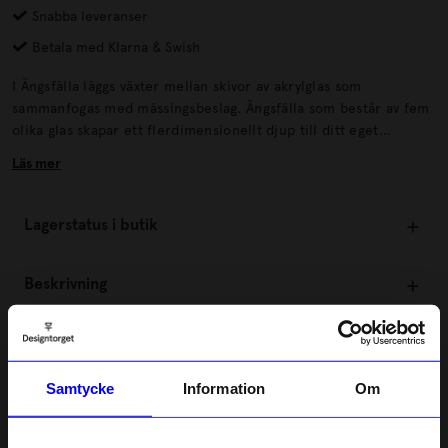
Snabba leveranser
Betala med Klarna & Swish
I Ängsfälla läggs växter mellan skivor av akrylglas som
sammanfogas med mässingsbeslag. Ängsfälla som består av fem
olika glas skapar ett flerdimensionellt djup till ditt eget
arrangemang av växter. När färska växter används påverkas de av
Läs mer
tid och ljus och Ängsfälla visar upp det vackra i förändringen.
Lagerstatus i butik
Beskrivning
Information
Samtycke
Information
Om
Om tillverkaren