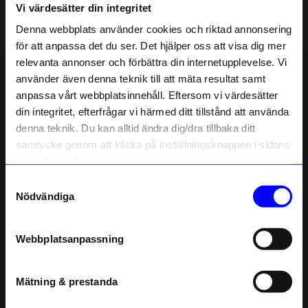
Vi värdesätter din integritet
Liknande produkter
Denna webbplats använder cookies och riktad annonsering
för att anpassa det du ser. Det hjälper oss att visa dig mer
relevanta annonser och förbättra din internetupplevelse. Vi
10% rabatt på
använder även denna teknik till att mäta resultat samt
anpassa vårt webbplatsinnehåll. Eftersom vi värdesätter
ditt första köp
din integritet, efterfrågar vi härmed ditt tillstånd att använda
Anmäl dig till vårt nyhetsbrev och bli
denna teknik. Du kan alltid ändra dig/dra tillbaka ditt
först med att få nyheter, inspiration
och unika erbjudanden!
samtycke genom att klicka på inställningsknappen i sidans
Som tack får du
10% rabatt
på ditt
nedre högra hörn.
första köp.
Samtyckesval
Name
Nödvändiga
Ängsfällan
Hanna Hansdotter
Email
Blompress Ängsfälla
Glas Sip of Love klar
795
kr
495
kr
Webbplatsanpassning
I lager
I lager
telefonnummer
Mätning & prestanda
Registrera
Andra köpte även