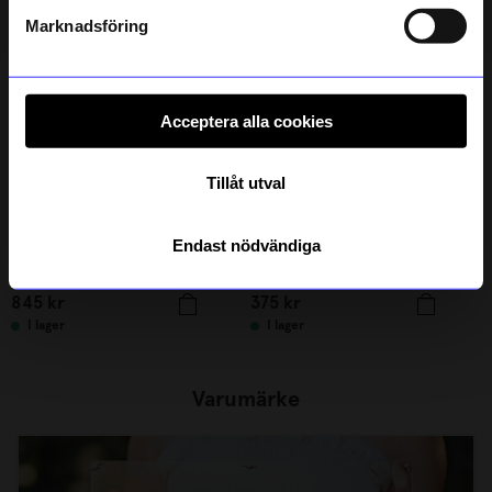
Läs mer om hur vi hanterar din information i vår
integritetspolicy
.
Marknadsföring
Acceptera alla cookies
Tillåt utval
Endast nödvändiga
Design House Stockholm
Design House Stockholm
Växthus Grow Glas L
Växthus Grow Glas S
845
kr
375
kr
I lager
I lager
Varumärke