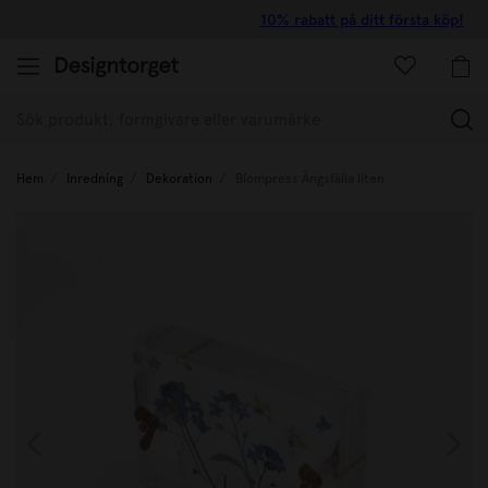
10% rabatt på ditt första köp!
(
Hem
Inredning
Dekoration
Blompress Ängsfälla liten