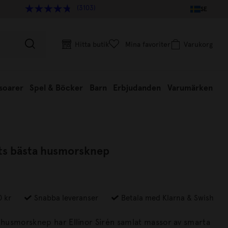
(3103)
SE
Hitta butik
Mina favoriter
Varukorg
soarer
Spel & Böcker
Barn
Erbjudanden
Varumärken
ts bästa husmorsknep
0 kr
Snabba leveranser
Betala med Klarna & Swish
a husmorsknep har Ellinor Sirén samlat massor av smarta