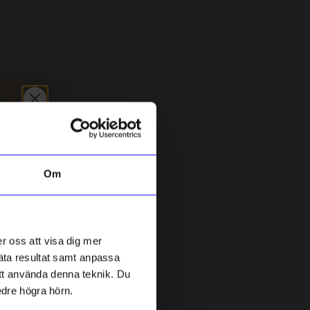
Om
Kakao
N
Bok Vildplockat
N
r oss att visa dig mer
299
kr
mäta resultat samt anpassa
I lager
 att använda denna teknik. Du
edre högra hörn.