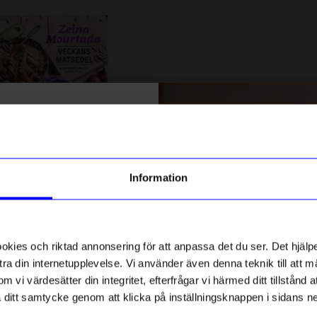
% rabatt på
tt första köp
g till vårt nyhetsbrev och bli
Information
ed att få nyheter, inspiration
ch unika erbjudanden!
Kakao
ck får du
10% rabatt
på ditt
Matsedel av Zeina
Bok Vildplockat kokboken
första köp.
ies och riktad annonsering för att anpassa det du ser. Det hjälpe
339
kr
ra din internetupplevelse. Vi använder även denna teknik till att 
I lager
m vi värdesätter din integritet, efterfrågar vi härmed ditt tillstånd
aka ditt samtycke genom att klicka på inställningsknappen i sidans n