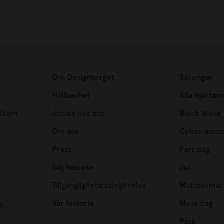
Om Designtorget
Säsonger
Hållbarhet
Alla hjärtan
tkort
Jobba hos oss
Black Week
Om oss
Cyber mon
Press
Fars dag
Sälj hos oss
Jul
Tillgänglighetsredogörelse
Midsommar
g
Vår historia
Mors dag
Påsk