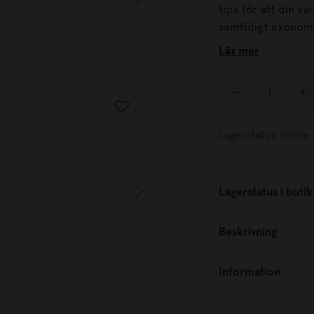
tips för att din va
samtidigt ekonomisk. Lär dig hur du kan göra egna pr
badrumsskåpet – a
Läs mer
och såklart recept
städskåpet. Här finns även knep för att sänka dina matkostnader, minska
matsvinnet samt re
tycker om.
Lagerstatus online
Lagerstatus i butik
Beskrivning
Information