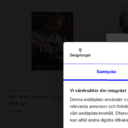
10
di
Anmäl di
Samtycke
först m
o
Vi värdesätter din integritet
Bonnier Fakta
Bonnier
Som ta
Bok Tareq Tekniker, tips & genvägar
Bok Veckans 
Denna webbplats använder cook
299
kr
179
kr
Mourtada
relevanta annonser och förbätt
Name
I lager
I lager
vårt webbplatsinnehåll. Efterso
kan alltid ändra dig/dra tillb
Email