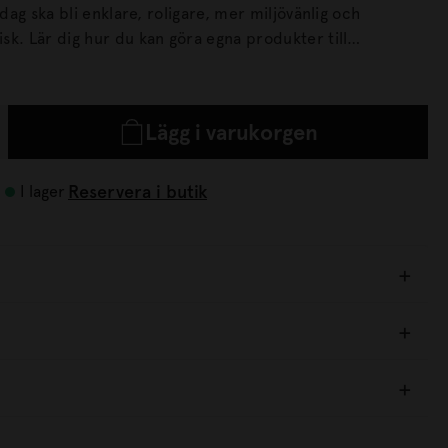
rdag ska bli enklare, roligare, mer miljövänlig och
odukter till
llt från deodorant till torrschampo och tandblekning –
en till de viktigaste produkterna för det hållbara
Lägg i varukorgen
cept för att laga superbilliga vegorätter som familjen
Reservera i butik
I lager