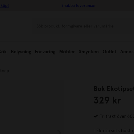
 köp!
Snabba leveranser
Kök
Belysning
Förvaring
Möbler
Smycken
Outlet
Acces
sknep
Bok Ekotipse
329 kr
Fri frakt över 60
I Ekotipsets bäst