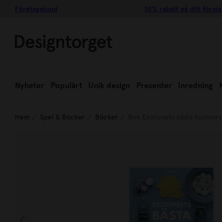
Företagskund
10% rabatt på ditt första
Nyheter
Populärt
Unik design
Presenter
Inredning
Hem
Spel & Böcker
Böcker
Bok Ekotipsets bästa husmor