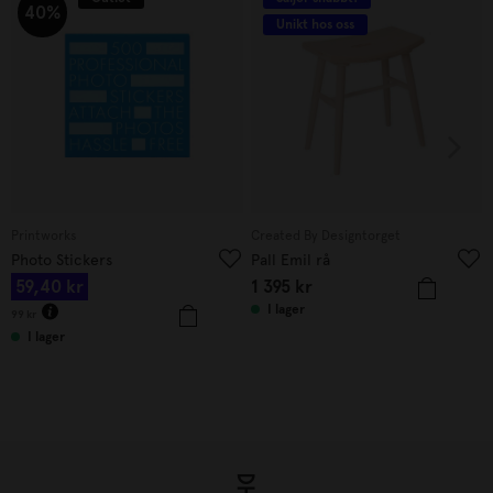
40%
Unikt hos oss
Printworks
Created By Designtorget
Photo Stickers
Pall Emil rå
59,40
kr
1 395
kr
I lager
99
kr
I lager