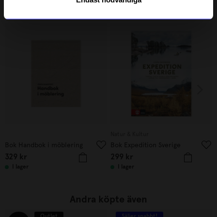
Verified by Trustvoice
Liknande produkter
Natur & Kultur
Bok Handbok i möblering
Bok Expedition Sverige
329
kr
299
kr
I lager
I lager
Andra köpte även
Outlet
Säljer snabbt!