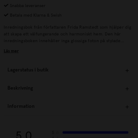
Snabba leveranser
Betala med Klarna & Swish
Inredningsbok från författaren Frida Ramstedt som hjälper dig
att skapa ett välfungerande och harmoniskt hem. Den här
inredningsboken innehåller inga glossiga foton på stylade
miljöer. Den bjuder istället på pedagogiska förklaringar, i text
Läs mer
och tecknade illustrationer, av stylisternas hemliga knep och
grundläggande tumregler som alla kan ha glädje och nytta av,
oavsett stil och smak.
Lagerstatus i butik
Beskrivning
Information
5.0
5
☆