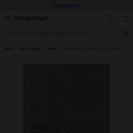
Företagskund
(
Hem
Spel & Böcker
Böcker
Bok Handbok i inredning och styling