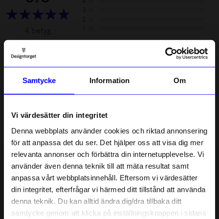
4
☆
3
☆
2
☆
1
☆
4 betyg
Recensioner (4)
Samtycke
Information
Om
Sara
•
åhlens.se
S
Vi värdesätter din integritet
Mycket bra, tydlig handbok. Handfasta tips som är
användbara över tid och inte är trendberoende.
Denna webbplats använder cookies och riktad annonsering
för att anpassa det du ser. Det hjälper oss att visa dig mer
4 år sedan
relevanta annonser och förbättra din internetupplevelse. Vi
10% rabatt på
använder även denna teknik till att mäta resultat samt
Nadia B
•
åhlens.se
NB
anpassa vårt webbplatsinnehåll. Eftersom vi värdesätter
ditt första köp
din integritet, efterfrågar vi härmed ditt tillstånd att använda
Anmäl dig till vårt nyhetsbrev och bli
Jättebra bok för den inredningsintresserade, full av tips
denna teknik. Du kan alltid ändra dig/dra tillbaka ditt
först med att få nyheter, inspiration
och unika erbjudanden!
och trix man aldrig tänkt på
samtycke genom att klicka på inställningsknappen i sidans