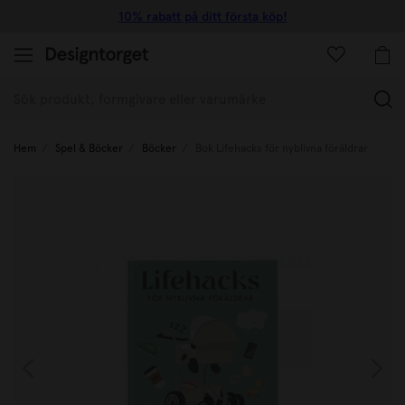
10% rabatt på ditt första köp!
(
Hem
Spel & Böcker
Böcker
Bok Lifehacks för nyblivna föräldrar