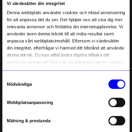
Vi värdesätter din integritet
Liknande produkter
Denna webbplats använder cookies och riktad annonsering
för att anpassa det du ser. Det hjälper oss att visa dig mer
Säljer snabbt!
relevanta annonser och förbättra din internetupplevelse. Vi
10% rabatt på
använder även denna teknik till att mäta resultat samt
anpassa vårt webbplatsinnehåll. Eftersom vi värdesätter
ditt första köp
din integritet, efterfrågar vi härmed ditt tillstånd att använda
Anmäl dig till vårt nyhetsbrev och bli
denna teknik. Du kan alltid ändra dig/dra tillbaka ditt
först med att få nyheter, inspiration
och unika erbjudanden!
samtycke genom att klicka på inställningsknappen i sidans
Som tack får du
10% rabatt
på ditt
nedre högra hörn.
första köp.
Samtyckesval
Name
Nödvändiga
Bonnier
Bonnier
Email
Bok Årets saga
Bok Mina första år av Elsa Beskow
229
kr
229
kr
Webbplatsanpassning
I lager
I lager
telefonnummer
Mätning & prestanda
Registrera
Andra köpte även