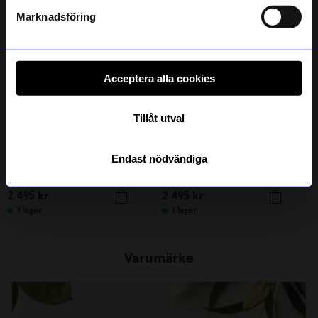
Läs mer om hur vi hanterar din information i vår
integritetspolicy
.
Marknadsföring
Acceptera alla cookies
Tillåt utval
Endast nödvändiga
Design House Stockholm
Design House Stockholm
Väggklocka Mellow Röd
Väggklocka Mellow Blå
2 495
kr
2 495
kr
I lager
I lager
Varumärke