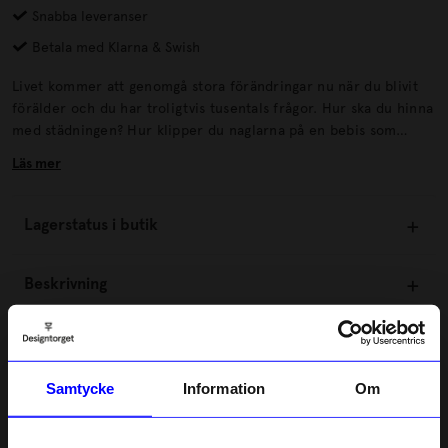
Snabba leveranser
Betala med Klarna & Swish
Livet kommer att genomgå stora förändringar nu när du blivit
förälder och du har troligtvis tusentals frågor. Hur ska du hinna
med städningen? Hur klipper du naglarna på en bebis som
absolut inte vill ligga still? Och kommer du någonsin få sova en
Läs mer
hel natt igen? Oroa dig inte. Den här boken ger dig tips och råd
som kommer hjälpa dig på traven vid de vardagsproblem som
kan uppstå under barnets allra första år.
Lagerstatus i butik
Beskrivning
Information
Samtycke
Information
Om
Om tillverkaren