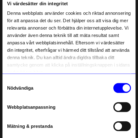
Vi värdesätter din integritet
Liknande produkter
Denna webbplats använder cookies och riktad annonsering
för att anpassa det du ser. Det hjälper oss att visa dig mer
relevanta annonser och förbättra din internetupplevelse. Vi
10% rabatt på
använder även denna teknik till att mäta resultat samt
anpassa vårt webbplatsinnehåll. Eftersom vi värdesätter
ditt första köp
din integritet, efterfrågar vi härmed ditt tillstånd att använda
Anmäl dig till vårt nyhetsbrev och bli
denna teknik. Du kan alltid ändra dig/dra tillbaka ditt
först med att få nyheter, inspiration
och unika erbjudanden!
samtycke genom att klicka på inställningsknappen i sidans
Som tack får du
10% rabatt
på ditt
nedre högra hörn.
första köp.
Samtyckesval
Name
Nödvändiga
Nicotext
Nicotext
Email
Naturhandböcker: Allemansrätten
NATURHANDBÖCKER: Vandra
249
kr
249
kr
Webbplatsanpassning
I lager
I lager
telefonnummer
Mätning & prestanda
Registrera
Andra köpte även