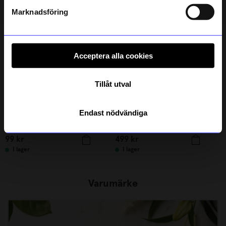
Läs mer om hur vi hanterar din information i vår
integritetspolicy
.
Nyhet
Unikt hos oss
Marknadsföring
Acceptera alla cookies
Tillåt utval
Endast nödvändiga
Kikkerland
Created By Designtorget
Överstrykningspenna
Bord Oscar Dia 34,5cm Grön
99
kr
499
kr
I lager
I lager
Varumärke