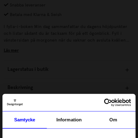
Snabba leveranser
Betala med Klarna & Swish
I fylla-i-boken Min dag sammanfattar du dagens höjdpunkter
och listar sådant du är tacksam för på ett ögonblick. Fyll i
vänstersidan på morgonen när du vaknar och avsluta kvällen
med reflektionerna på högersidan. I boken finner du en mängd
Läs mer
kreativa element som hjälper dig att reflektera och skriva ned
sådant som hänt under dagen.
Lagerstatus i butik
Beskrivning
Information
Samtycke
Information
Om
Om tillverkaren