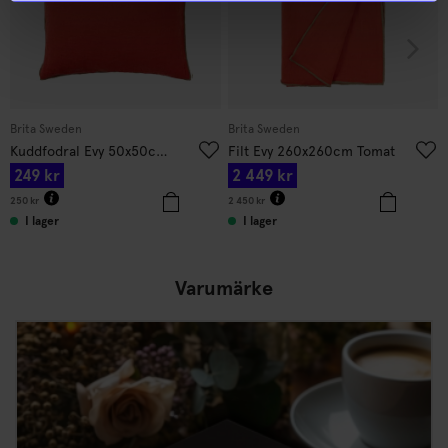
Brita Sweden
Brita Sweden
Kuddfodral Evy 50x50cm Tomat
Filt Evy 260x260cm Tomat
249
kr
2 449
kr
250
kr
2 450
kr
I lager
I lager
Varumärke