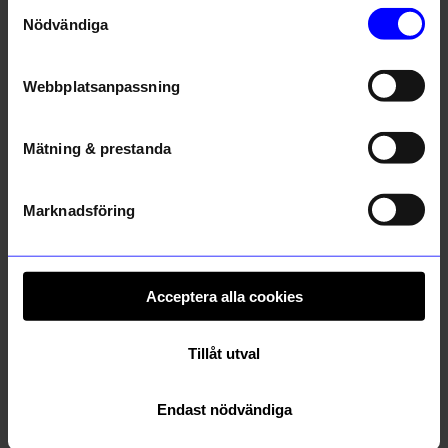
Samtyckesval
Nödvändiga
Webbplatsanpassning
Mätning & prestanda
TOMAS BERNER
Pluto
Marknadsföring
Bok Pappavitsar 6.0
Bokstöd MUMIN
249
kr
159
kr
189
kr
I lager
I lager
Acceptera alla cookies
Andra köpte även
Tillåt utval
Outlet
Outlet
0%
0%
Endast nödvändiga