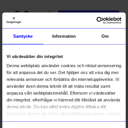
5.0
5
☆
4
☆
3
☆
2
☆
1
☆
1 betyg
Samtycke
Information
Om
Recensioner (1)
Vi värdesätter din integritet
Denna webbplats använder cookies och riktad annonsering
Jenny C
JC
för att anpassa det du ser. Det hjälper oss att visa dig mer
relevanta annonser och förbättra din internetupplevelse. Vi
använder även denna teknik till att mäta resultat samt
7 månader sedan
anpassa vårt webbplatsinnehåll. Eftersom vi värdesätter
din integritet, efterfrågar vi härmed ditt tillstånd att använda
Verified by Trustvoice
denna teknik. Du kan alltid ändra dig/dra tillbaka ditt
Liknande produkter
samtycke genom att klicka på inställningsknappen i sidans
nedre högra hörn.
16%