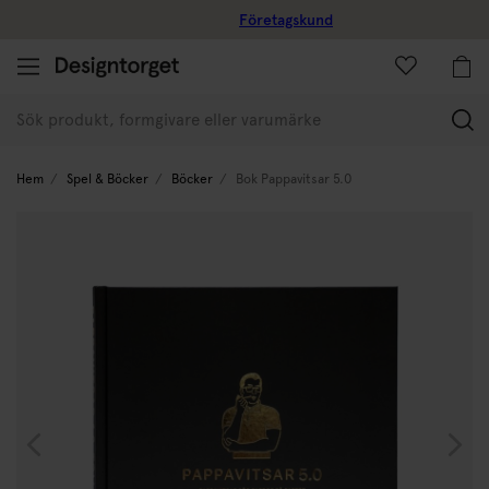
Företagskund
(
Hem
Spel & Böcker
Böcker
Bok Pappavitsar 5.0