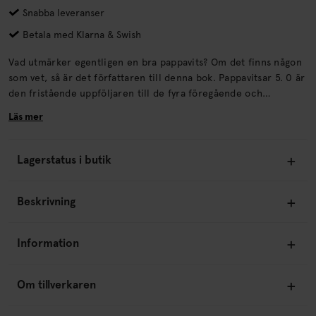
Snabba leveranser
Betala med Klarna & Swish
Vad utmärker egentligen en bra pappavits? Om det finns någon
som vet, så är det författaren till denna bok. Pappavitsar 5. 0 är
den fristående uppföljaren till de fyra föregående och
antagligen inte heller den sista.
Läs mer
Lagerstatus i butik
Beskrivning
Information
Om tillverkaren