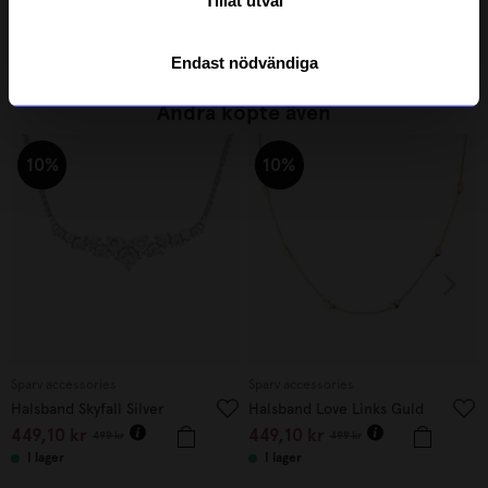
Tillåt utval
175
kr
199
kr
I lager
I lager
Endast nödvändiga
Andra köpte även
10%
10%
Sparv accessories
Sparv accessories
Halsband Skyfall Silver
Halsband Love Links Guld
449,10
kr
449,10
kr
499
kr
499
kr
I lager
I lager