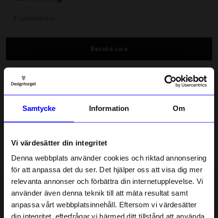
Bevaka vara
Fri frakt över 600 kr
Snabba leveranser
Samtycke
Information
Om
Betala med Klarna & Swish
Pusseldeckaren Pierre och det magisk himmelsslottet är en
spännande resa för att nå det berömda Labyrintägget. Häng
Vi värdesätter din integritet
med Pierre och Carmen genom labyrinter, luftballongsfärd, bil
Denna webbplats använder cookies och riktad annonsering
och gondol för att lösa spännande fall dem står inför.
Läs mer
för att anpassa det du ser. Det hjälper oss att visa dig mer
Pusseldeckaren Pierre och det magiska himmelslottet är
relevanta annonser och förbättra din internetupplevelse. Vi
illustrerad av Hiro Kamigako och ges ut av Bookmark förlag.
10% rabatt på
använder även denna teknik till att mäta resultat samt
Lagerstatus i butik
anpassa vårt webbplatsinnehåll. Eftersom vi värdesätter
ditt första köp
din integritet, efterfrågar vi härmed ditt tillstånd att använda