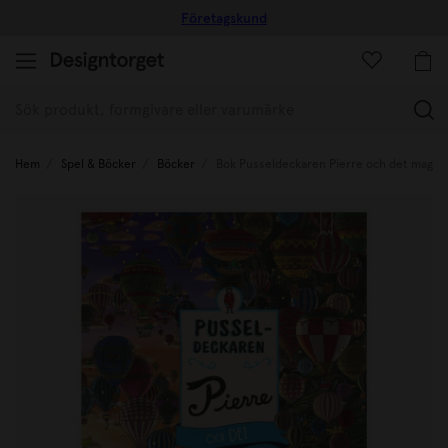
Företagskund
(
Hem
Spel & Böcker
Böcker
Bok Pusseldeckaren Pierre och det magis