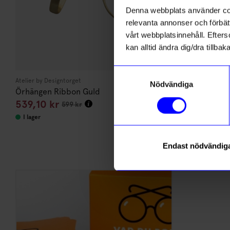
Denna webbplats använder cook
relevanta annonser och förbätt
vårt webbplatsinnehåll. Efterso
kan alltid ändra dig/dra tillb
Samtyckesval
Atelier by Designtorget
MIG
Nödvändiga
Örhängen Ribbon Guld
Spel A-Ö
539,10
kr
149
kr
599
kr
I lager
I lager
Endast nödvändig
Varumärke