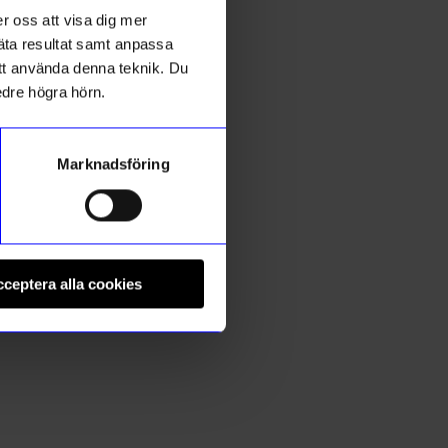
r oss att visa dig mer
mäta resultat samt anpassa
 att använda denna teknik. Du
edre högra hörn.
Created By Designtorget
C
Marknadsföring
Bord Oscar Dia 34,5cm Grön
B
499
kr
I lager
ceptera alla cookies