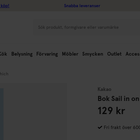
 köp!
Snabba leveranser
Kök
Belysning
Förvaring
Möbler
Smycken
Outlet
Acces
which
Kakao
Bok Sail in o
129 kr
Fri frakt över 60