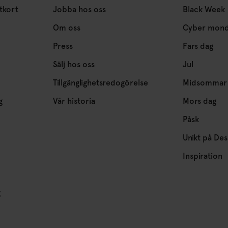
tkort
Jobba hos oss
Black Week
Om oss
Cyber mon
Press
Fars dag
Sälj hos oss
Jul
Tillgänglighetsredogörelse
Midsommar
g
Vår historia
Mors dag
Påsk
Unikt på Des
Inspiration
g