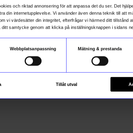
ies och riktad annonsering för att anpassa det du ser. Det hjälpe
ra din internetupplevelse. Vi använder även denna teknik till att 
m vi värdesätter din integritet, efterfrågar vi härmed ditt tillstånd
aka ditt samtycke genom att klicka på inställningsknappen i sidans n
Paper Collective
Webbplatsanpassning
Mätning & prestanda
Ram Trä Plexi Vit 30x40 cm
105
kr
I lager
a
Tillåt utval
Ac