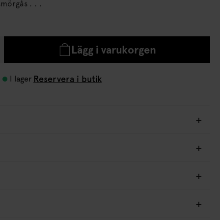
Segla in på en räksmörgås . . .
Lägg i varukorgen
Reservera i butik
I lager