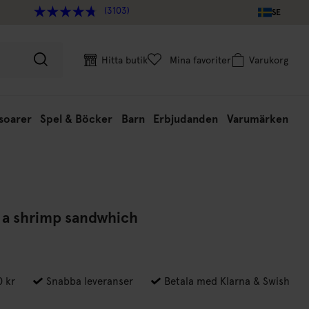
(3103)
SE
Hitta butik
Mina favoriter
Varukorg
soarer
Spel & Böcker
Barn
Erbjudanden
Varumärken
n a shrimp sandwhich
0 kr
Snabba leveranser
Betala med Klarna & Swish