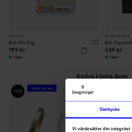
Nicotext
TOMAS BERNER
Bok Min Dag
Bok Pappavit
199
kr
249
kr
I lager
I lager
Andra köpte även
Unikt hos oss
Nyhet
10%
Samtycke
Vi värdesätter din integritet