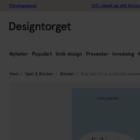
Företagskund
10% rabatt på ditt första
Nyheter
Populärt
Unik design
Presenter
Inredning
Hem
Spel & Böcker
Böcker
Bok Sail in on a shrimp sand