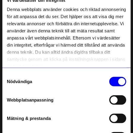
Liknande produkter
Denna webbplats använder cookies och riktad annonsering
för att anpassa det du ser. Det hjälper oss att visa dig mer
relevanta annonser och förbättra din internetupplevelse. Vi
10% rabatt på
använder även denna teknik till att mäta resultat samt
anpassa vårt webbplatsinnehåll. Eftersom vi värdesätter
ditt första köp
din integritet, efterfrågar vi härmed ditt tillstånd att använda
Anmäl dig till vårt nyhetsbrev och bli
denna teknik. Du kan alltid ändra dig/dra tillbaka ditt
först med att få nyheter, inspiration
och unika erbjudanden!
samtycke genom att klicka på inställningsknappen i sidans
Som tack får du
10% rabatt
på ditt
nedre högra hörn.
första köp.
Samtyckesval
Name
Kakao
Kakao
Nödvändiga
Bok Simply swedish
Bok Lagom svenskt
Email
349
kr
349
kr
Webbplatsanpassning
I lager
I lager
telefonnummer
Mätning & prestanda
Andra köpte även
Registrera
Läs mer om hur vi hanterar din information i vår
Unikt hos oss
integritetspolicy
.