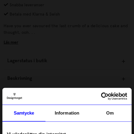
Snabba leveranser
Betala med Klarna & Swish
Have you ever savoured the last crumb of a delicious cake and
thought, ooh. . .
Läs mer
Lagerstatus i butik
Beskrivning
Information
Samtycke
Information
Om
Om tillverkaren
Vi värdesätter din integritet