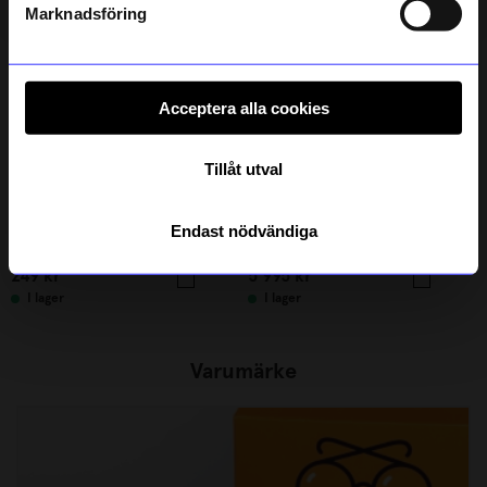
Marknadsföring
Acceptera alla cookies
Tillåt utval
Created By Designtorget
Design House Stockholm
Endast nödvändiga
Brickhållare Brickfia vit
Stege Step ek
249
kr
5 995
kr
I lager
I lager
Varumärke