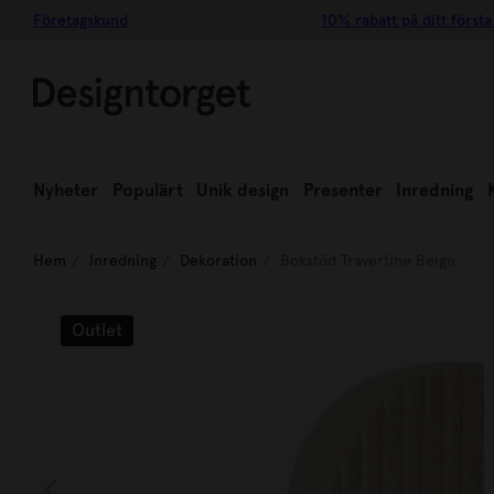
Företagskund
10% rabatt på ditt första
Nyheter
Populärt
Unik design
Presenter
Inredning
Hem
Inredning
Dekoration
Bokstöd Travertine Beige
Outlet