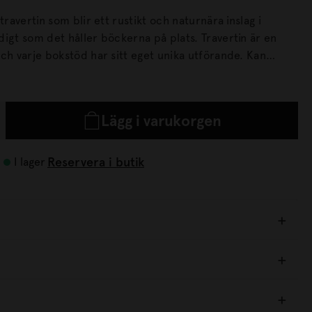
travertin som blir ett rustikt och naturnära inslag i
som det håller böckerna på plats. Travertin är en
h varje bokstöd har sitt eget unika utförande. Kan
takar i samma serie.
Lägg i varukorgen
Reservera i butik
I lager