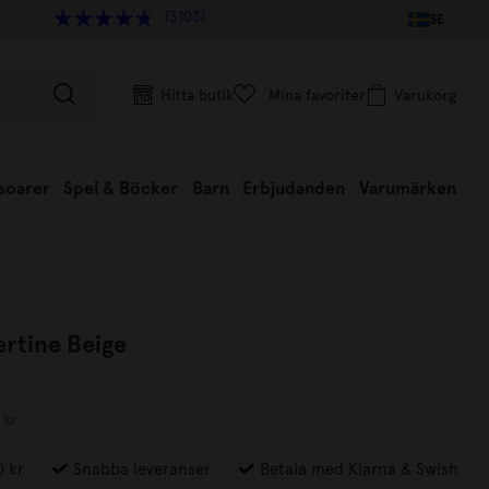
(3103)
SE
Hitta butik
Mina favoriter
Varukorg
soarer
Spel & Böcker
Barn
Erbjudanden
Varumärken
ertine Beige
 kr
0 kr
Snabba leveranser
Betala med Klarna & Swish