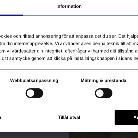
g till vårt nyhetsbrev och bli
Information
ed att få nyheter, inspiration
5 för 199kr
ch unika erbjudanden!
ck får du
10% rabatt
på ditt
första köp.
ies och riktad annonsering för att anpassa det du ser. Det hjälpe
ra din internetupplevelse. Vi använder även denna teknik till att 
m vi värdesätter din integritet, efterfrågar vi härmed ditt tillstånd
aka ditt samtycke genom att klicka på inställningsknappen i sidans n
Webbplatsanpassning
Mätning & prestanda
ummer
DRM-LND
Registrera
 Fågelbok
DRMZ M - Gold Rhinestone
a
Tillåt utval
Ac
49
kr
m hur vi hanterar din information i vår
integritetspolicy
.
I lager