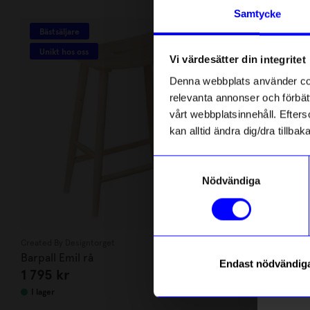
Andra köpte även
Anmäl di
Samtycke
först m
Bästsäljare
o
Unikt hos oss
Vi värdesätter din integritet
Som ta
Denna webbplats använder cook
relevanta annonser och förbätt
Name
vårt webbplatsinnehåll. Efterso
kan alltid ändra dig/dra tillb
Email
Samtyckesval
Nödvändiga
telefonn
Created By Designtorget
Max Ström
Barpall Emil rå
Bok Barnens
Endast nödvändig
1 795
kr
169
kr
Läs mer o
I lager
I lager