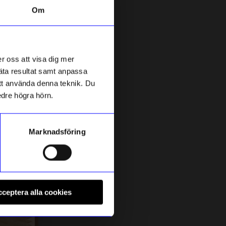
Om
5 för 199kr
r oss att visa dig mer
mäta resultat samt anpassa
 att använda denna teknik. Du
edre högra hörn.
Marknadsföring
DRM-LND
B
DRMZ Z - Gold Rhinestone
B
ceptera alla cookies
49
kr
I lager