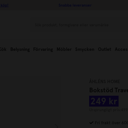
 köp!
Snabba leveranser
Kök
Belysning
Förvaring
Möbler
Smycken
Outlet
Acces
ÅHLÉNS HOME
Bokstöd Trav
249 kr
Ursprungligt pris:
499
Fri frakt över 60