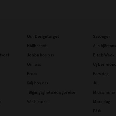
Om Designtorget
Säsonger
Hållbarhet
Alla hjärtan
tkort
Jobba hos oss
Black Week
Om oss
Cyber mon
Press
Fars dag
Sälj hos oss
Jul
Tillgänglighetsredogörelse
Midsommar
g
Vår historia
Mors dag
Påsk